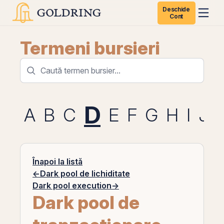
Deschide
Cont
Termeni bursieri
D
A
B
C
E
F
G
H
I
J
Înapoi la listă
←
Dark pool de lichiditate
Dark pool execution
→
Dark pool de