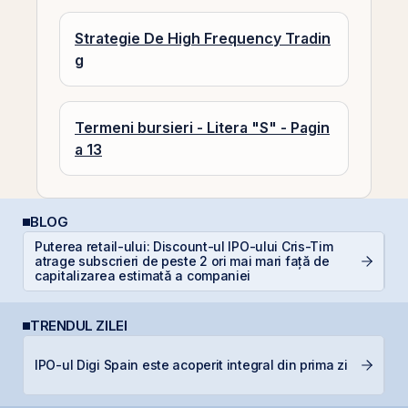
Strategie De High Frequency Tradin
g
Termeni bursieri - Litera "S" - Pagin
a 13
BLOG
Puterea retail-ului: Discount-ul IPO-ului Cris-Tim
atrage subscrieri de peste 2 ori mai mari față de
C
capitalizarea estimată a companiei
TRENDUL ZILEI
B
IPO-ul Digi Spain este acoperit integral din prima zi
C
l