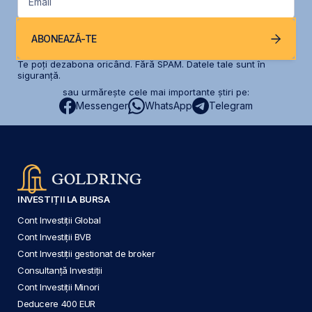
Email
ABONEAZĂ-TE
Te poți dezabona oricând. Fără SPAM. Datele tale sunt în
siguranță.
sau urmărește cele mai importante știri pe:
Messenger
WhatsApp
Telegram
INVESTIȚII LA BURSA
Cont Investiții Global
Cont Investiții BVB
Cont Investiții gestionat de broker
Consultanță Investiții
Cont Investiții Minori
Deducere 400 EUR