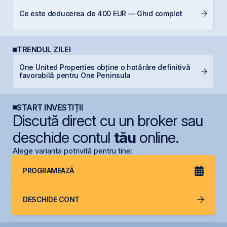
Ș
Ce este deducerea de 400 EUR — Ghid complet
B
TRENDUL ZILEI
One United Properties obține o hotărâre definitivă
B
favorabilă pentru One Peninsula
c
START INVESTIȚII
Discută direct cu un broker sau
deschide contul
tău
online.
Alege varianta potrivită pentru tine:
PROGRAMEAZĂ
DESCHIDE CONT