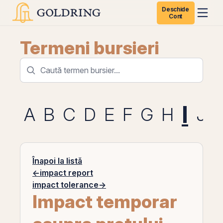
Deschide
Cont
Termeni bursieri
I
A
B
C
D
E
F
G
H
J
Înapoi la listă
←
impact report
impact tolerance
→
Impact temporar