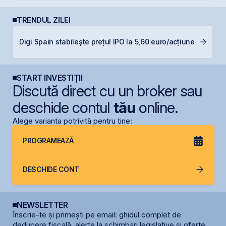
TRENDUL ZILEI
S
Digi Spain stabilește prețul IPO la 5,60 euro/acțiune
g
START INVESTIȚII
Discută direct cu un broker sau
deschide contul
tău
online.
Alege varianta potrivită pentru tine:
PROGRAMEAZĂ
DESCHIDE CONT
NEWSLETTER
Înscrie-te și primești pe email: ghidul complet de
deducere fiscală, alerte la schimbari legislative și oferte