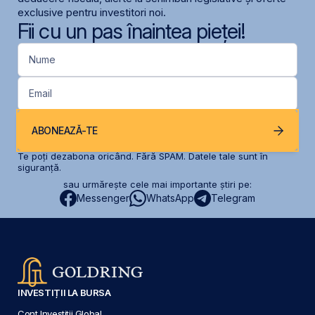
exclusive pentru investitori noi.
Fii cu un pas înaintea pieței!
Nume
Email
ABONEAZĂ-TE
Te poți dezabona oricând. Fără SPAM. Datele tale sunt în
siguranță.
sau urmărește cele mai importante știri pe:
Messenger
WhatsApp
Telegram
INVESTIȚII LA BURSA
Cont Investiții Global