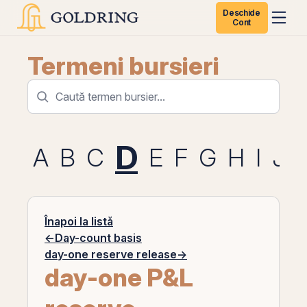
Deschide
Cont
Termeni bursieri
D
A
B
C
E
F
G
H
I
J
Înapoi la listă
←
Day-count basis
day-one reserve release
→
day-one P&L