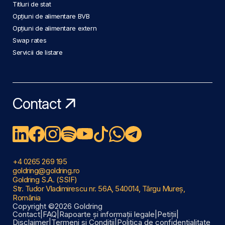
Titluri de stat
Opțiuni de alimentare BVB
Opțiuni de alimentare extern
Swap rates
Servicii de listare
Contact
+4 0265 269 195
goldring@goldring.ro
Goldring S.A. (SSIF)
Str. Tudor Vladimirescu nr. 56A, 540014, Târgu Mureș,
România
Copyright ©2026 Goldring
Contact
|
FAQ
|
Rapoarte și informații legale
|
Petiții
|
Disclaimer
|
Termeni și Condiții
|
Politica de confidențialitate