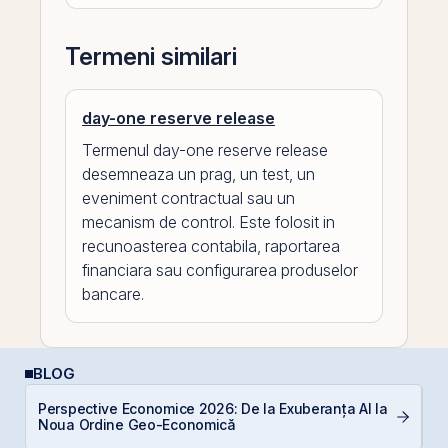
Termeni similari
day-one reserve release
Termenul day-one reserve release
desemneaza un prag, un test, un
eveniment contractual sau un
mecanism de control. Este folosit in
recunoasterea contabila, raportarea
financiara sau configurarea produselor
bancare.
BLOG
Perspective Economice 2026: De la Exuberanța AI la
A
Noua Ordine Geo-Economică
T