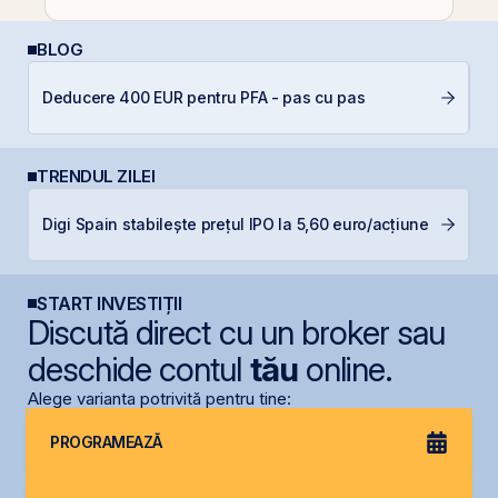
BLOG
C
Deducere 400 EUR pentru PFA - pas cu pas
a
TRENDUL ZILEI
B
Digi Spain stabilește prețul IPO la 5,60 euro/acțiune
a
START INVESTIȚII
Discută direct cu un broker sau
deschide contul
tău
online.
Alege varianta potrivită pentru tine:
PROGRAMEAZĂ