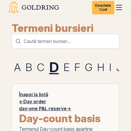
Deschide
Cont
Termeni bursieri
D
A
B
C
E
F
G
H
I
J
Înapoi la listă
←
Day order
day-one P&L reserve
→
Day-count basis
Termenul
Day-count basis
apartine