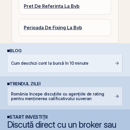
Pret De Referinta La Bvb
Perioada De Fixing La Bvb
BLOG
C
Cum deschizi cont la bursă în 10 minute
in
TRENDUL ZILEI
România începe discuțiile cu agențiile de rating
P
pentru menținerea calificativului suveran
Ir
START INVESTIȚII
Discută direct cu un broker sau