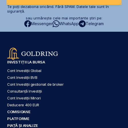
Te poți dezabona oricând. Fără SPAM. Datele tale sunt în
siguranță.
sau urmărește cele mai importante știri pe:
Messenger
WhatsApp
Telegram
INVESTIȚII LA BURSA
Cont Investiții Global
Cont Investiții BVB
Cont Investiții gestionat de broker
Consultanță Investiții
Cont Investiții Minori
Deducere 400 EUR
COMISIOANE
PLATFORME
PIAȚĂ ȘI ANALIZE