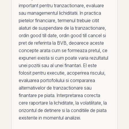
important pentru tranzactionare, evaluare
sau managementul lichiditatii. In practica
pietelor financiare, termenul trebuie citit
alaturi de
suspendare de la tranzactionare
,
ordin good till date
,
ordin good till cancel
si
pret de referinta la BVB
, deoarece aceste
concepte arata cum se formeaza pretul, ce
expuneri exista si cum poate varia rezultatul
unei pozitii sau al unei finantari.
El
este
folosit pentru executie, acoperirea riscului,
evaluarea portofoliului si compararea
alternativelor de tranzactionare sau
finantare
pe
piata. Interpretarea corecta
cere raportare la lichiditate, la volatilitate, la
orizontul de detinere si la conditiile de piata
existente in momentul analizei.