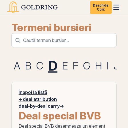
Deschide
Cont
Termeni bursieri
D
A
B
C
E
F
G
H
I
J
Înapoi la listă
←
deal attribution
deal-by-deal carry
→
Deal special BVB
Deal special BVB
desemneaza un element