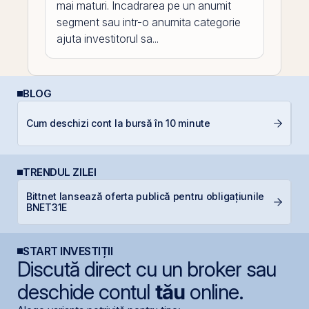
mai maturi. Incadrarea pe un anumit
segment sau intr-o anumita categorie
ajuta investitorul sa...
BLOG
A
Cum deschizi cont la bursă în 10 minute
T
TRENDUL ZILEI
Bittnet lansează oferta publică pentru obligațiunile
S
BNET31E
pe
START INVESTIȚII
Discută direct cu un broker sau
deschide contul
tău
online.