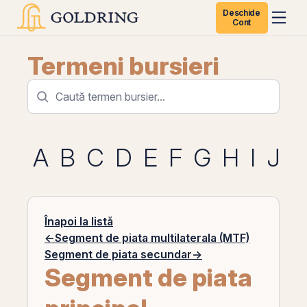
Deschide
Cont
Termeni bursieri
A
B
C
D
E
F
G
H
I
J
K
Înapoi la listă
←
Segment de piata multilaterala (MTF)
Segment de piata secundar
→
Segment de piata