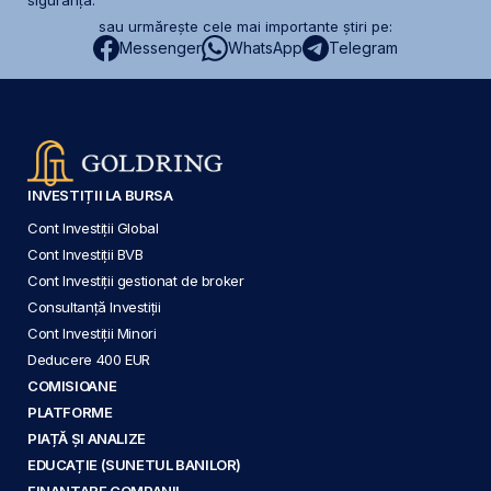
siguranță.
sau urmărește cele mai importante știri pe:
Messenger
WhatsApp
Telegram
INVESTIȚII LA BURSA
Cont Investiții Global
Cont Investiții BVB
Cont Investiții gestionat de broker
Consultanță Investiții
Cont Investiții Minori
Deducere 400 EUR
COMISIOANE
PLATFORME
PIAȚĂ ȘI ANALIZE
EDUCAȚIE (SUNETUL BANILOR)
FINANȚARE COMPANII