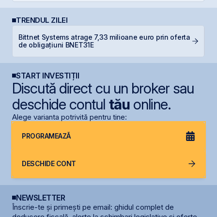
TRENDUL ZILEI
Bittnet Systems atrage 7,33 milioane euro prin oferta
IP
de obligațiuni BNET31E
START INVESTIȚII
Discută direct cu un broker sau
deschide contul
tău
online.
Alege varianta potrivită pentru tine:
PROGRAMEAZĂ
DESCHIDE CONT
NEWSLETTER
Înscrie-te și primești pe email: ghidul complet de
deducere fiscală, alerte la schimbari legislative și oferte