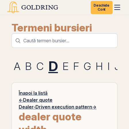
Deschide
Cont
Termeni bursieri
D
A
B
C
E
F
G
H
I
J
Înapoi la listă
←
Dealer quote
Dealer-Driven execution pattern
→
dealer quote