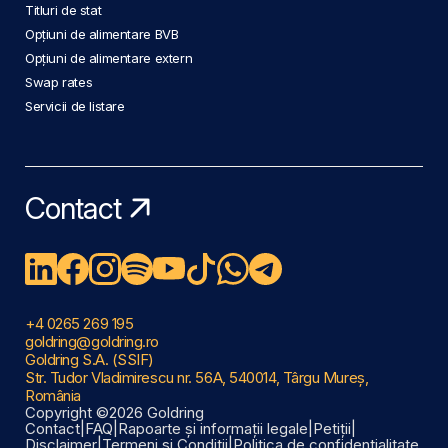
Titluri de stat
Opțiuni de alimentare BVB
Opțiuni de alimentare extern
Swap rates
Servicii de listare
Contact
+4 0265 269 195
goldring@goldring.ro
Goldring S.A. (SSIF)
Str. Tudor Vladimirescu nr. 56A, 540014, Târgu Mureș,
România
Copyright ©2026 Goldring
Contact
|
FAQ
|
Rapoarte și informații legale
|
Petiții
|
Disclaimer
|
Termeni și Condiții
|
Politica de confidențialitate