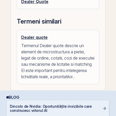
Dealer Quote
Termeni similari
Dealer quote
Termenul Dealer quote descrie un
element de microstructura a pietei,
legat de ordine, cotatii, cozi de executie
sau mecanisme de licitatie si matching.
El este important pentru intelegerea
lichiditatii reale, a prioritatilor...
BLOG
Dincolo de Nvidia: Oportunitățile invizibile care
D
construiesc viitorul AI
Ar