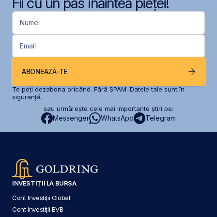
Fii cu un pas înaintea pieței!
Nume
Email
ABONEAZĂ-TE
Te poți dezabona oricând. Fără SPAM. Datele tale sunt în
siguranță.
sau urmărește cele mai importante știri pe:
Messenger
WhatsApp
Telegram
INVESTIȚII LA BURSA
Cont Investiții Global
Cont Investiții BVB