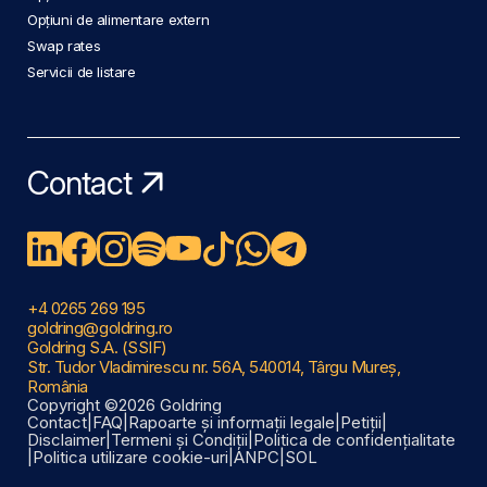
Opțiuni de alimentare extern
Swap rates
Servicii de listare
Contact
+4 0265 269 195
goldring@goldring.ro
Goldring S.A. (SSIF)
Str. Tudor Vladimirescu nr. 56A, 540014, Târgu Mureș,
România
Copyright ©2026 Goldring
Contact
|
FAQ
|
Rapoarte și informații legale
|
Petiții
|
Disclaimer
|
Termeni și Condiții
|
Politica de confidențialitate
|
Politica utilizare cookie-uri
|
ANPC
|
SOL