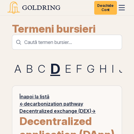
Deschide
Cont
Termeni bursieri
D
A
B
C
E
F
G
H
I
J
Înapoi la listă
←
decarbonization pathway
Decentralized exchange (DEX)
→
Decentralized