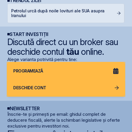
TRENDUL ZILEI
Petrolul urcă după noile lovituri ale SUA asupra
T
Iranului
p
START INVESTIȚII
Discută direct cu un broker sau
deschide contul
tău
online.
Alege varianta potrivită pentru tine:
PROGRAMEAZĂ
DESCHIDE CONT
NEWSLETTER
Înscrie-te și primești pe email: ghidul complet de
deducere fiscală, alerte la schimbari legislative și oferte
exclusive pentru investitori noi.