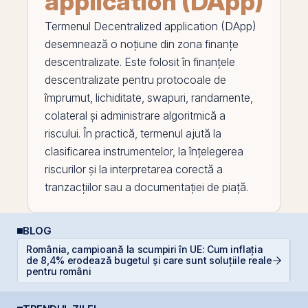
application (DApp)
Termenul
Decentralized application (DApp)
desemnează o noțiune din zona finanțe
descentralizate. Este folosit în finanțele
descentralizate pentru protocoale de
împrumut, lichiditate, swapuri, randamente,
colateral
și administrare algoritmică a
riscului. În practică, termenul ajută la
clasificarea instrumentelor, la înțelegerea
riscurilor și la interpretarea corectă a
tranzacțiilor sau a documentației de piață.
BLOG
România, campioană la scumpiri în UE: Cum inflația
de 8,4% erodează bugetul și care sunt soluțiile reale
D
pentru români