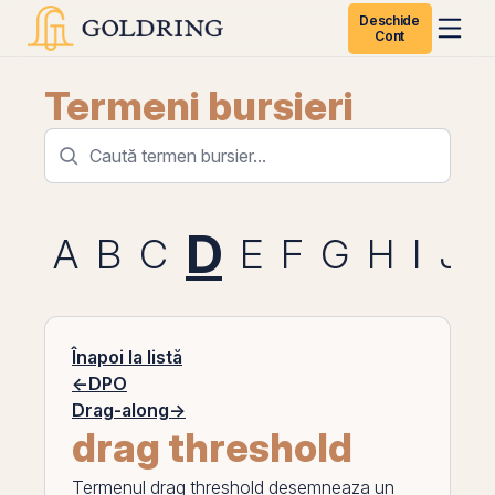
Deschide
Cont
Termeni bursieri
D
A
B
C
E
F
G
H
I
J
Înapoi la listă
←
DPO
Drag-along
→
drag threshold
Termenul
drag threshold
desemneaza un