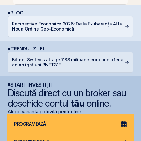
BLOG
Perspective Economice 2026: De la Exuberanța AI la
A
Noua Ordine Geo-Economică
T
TRENDUL ZILEI
Bittnet Systems atrage 7,33 milioane euro prin oferta
D
de obligațiuni BNET31E
START INVESTIȚII
Discută direct cu un broker sau
deschide contul
tău
online.
Alege varianta potrivită pentru tine:
PROGRAMEAZĂ