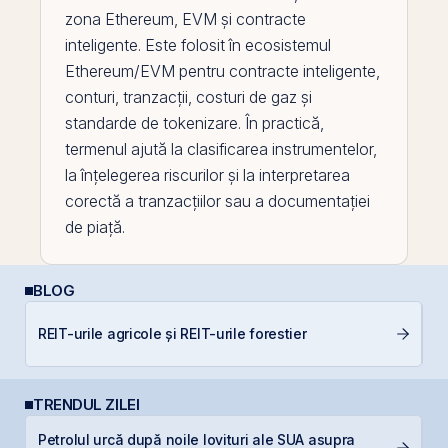
zona
Ethereum
,
EVM
și contracte
inteligente. Este folosit în ecosistemul
Ethereum/EVM pentru contracte inteligente,
conturi, tranzacții, costuri de gaz și
standarde de tokenizare. În practică,
termenul ajută la clasificarea instrumentelor,
la înțelegerea riscurilor și la interpretarea
corectă a tranzacțiilor sau a documentației
de piață.
BLOG
D
REIT-urile agricole și REIT-urile forestier
Ar
TRENDUL ZILEI
Petrolul urcă după noile lovituri ale SUA asupra
G