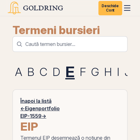
Deschide
Cont
Termeni bursieri
E
A
B
C
D
F
G
H
I
J
Înapoi la listă
←
Eigenportfolio
EIP-1559
→
EIP
Termenul
EIP
desemnează o noțiune din