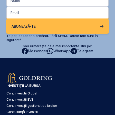
Nume
Email
ABONEAZĂ-TE
Te poți dezabona oricând. Fără SPAM. Datele tale sunt în
siguranță.
sau urmărește cele mai importante știri pe:
Messenger
WhatsApp
Telegram
INVESTIȚII LA BURSA
Cont Investiții Global
Cont Investiții BVB
Cont Investiții gestionat de broker
Consultanță Investiții