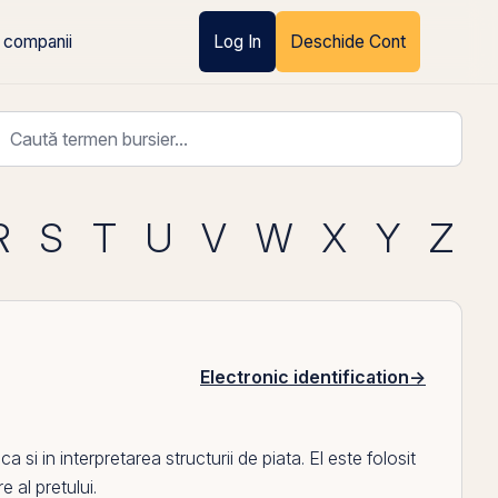
 companii
Log In
Deschide Cont
R
S
T
U
V
W
X
Y
Z
Electronic identification
→
ica
si in interpretarea structurii de piata.
El
este folosit
e al pretului.