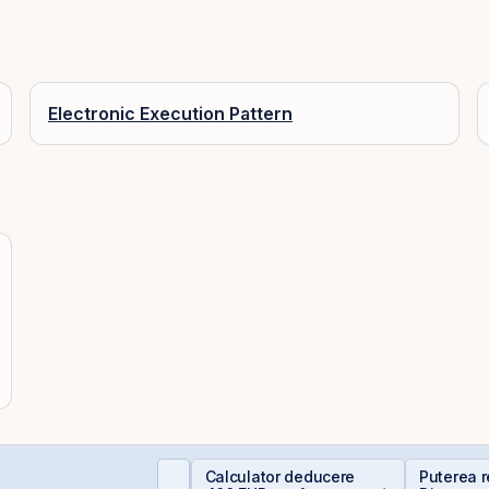
Electronic Execution Pattern
iferența care îți
Calculator deducere
Puterea re