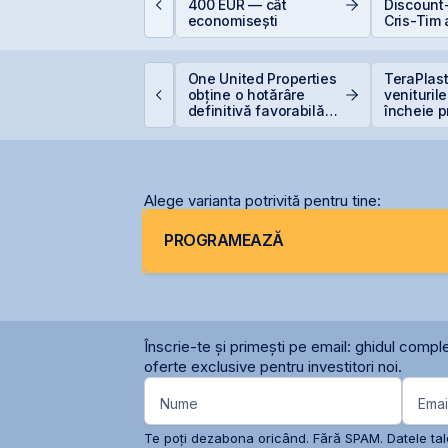
rotejează capitalul:
400 EUR — cât
Discount-
ividendele bat inflația
economisești
Cris-Tim 
+5% vs. −6%)
subscrier
ori mai m
capitaliz
omânia evită
One United Properties
TeraPlast
a compan
etrogradarea, Fitch
obține o hotărâre
venituril
enține ratingul
definitivă favorabilă
încheie p
omâniei la BBB-
pentru One Peninsula
semestru 
de 4 mili
Alege varianta potrivită pentru tine:
PROGRAMEAZĂ
Înscrie-te și primești pe email: ghidul comple
oferte exclusive pentru investitori noi.
Nume
Emai
Te poți dezabona oricând. Fără SPAM. Datele tale