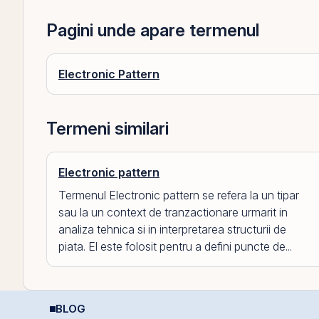
Pagini unde apare termenul
Electronic Pattern
Termeni similari
Electronic pattern
Termenul Electronic pattern se refera la un tipar
sau la un context de tranzactionare urmarit in
analiza tehnica si in interpretarea structurii de
piata. El este folosit pentru a defini puncte de...
BLOG
Perspective Economice
România, campioană la
D