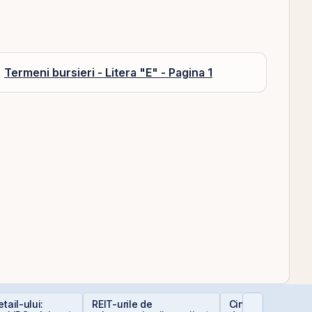
Termeni bursieri - Litera "E" - Pagina 1
tail-ului:
REIT-urile de
Cine e eligibil pe