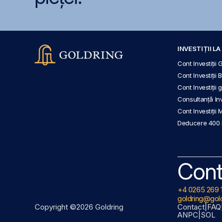
INVESTIȚII L
Cont Investiții 
Cont Investiții 
Cont Investiții
Consultanță Inve
Cont Investiții 
Deducere 400
Cont
+4 0265 269 
goldring@gold
Copyright ©2026 Goldring
Contact
|
FAQ
ANPC
|
SOL