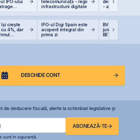
ul IPO-ului
telecomunicații - regii
deducerea de 40
atrage
infrastructurii digitale
- angajați vs. PFA
i de peste 2
ari față de
area estimată
 își crește
IPO-ul Digi Spain este
BVB încheie prim
iei
e cu 4%, dar
acoperit integral din
jumătate din 202
rimul
prima zi
BET +33% și
cu o pierdere
capitalizare reco
oane de lei
DESCHIDE CONT
t de deducere fiscală, alerte la schimbari legislative și
ABONEAZĂ-TE
l
 sunt în siguranță.