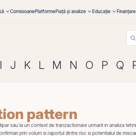
rsă
Comisioane
Platforme
Piață și analize
Educație
Finanțare
I
J
K
L
M
N
O
P
Q
tion pattern
 tipar sau la un context de tranzactionare urmarit in
analiza tehn
confirmari
prin
volum si raportul dintre risc si potentialul de miscar