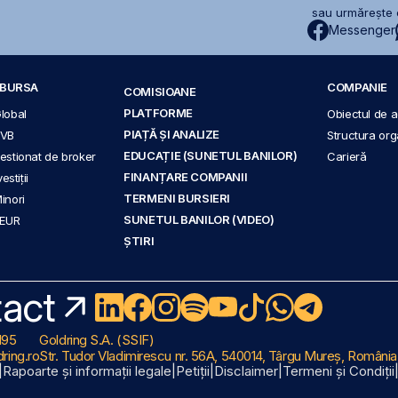
sau urmărește c
Messenger
A BURSA
COMPANIE
COMISIOANE
PLATFORME
Global
Obiectul de ac
PIAȚĂ ȘI ANALIZE
BVB
Structura org
EDUCAȚIE (SUNETUL BANILOR)
 gestionat de broker
Carieră
FINANȚARE COMPANII
stiții
TERMENI BURSIERI
Minori
SUNETUL BANILOR (VIDEO)
 EUR
ȘTIRI
act
195
Goldring S.A. (SSIF)
ring.ro
Str. Tudor Vladimirescu nr. 56A, 540014, Târgu Mureș, România
|
Rapoarte și informații legale
|
Petiții
|
Disclaimer
|
Termeni și Condiții