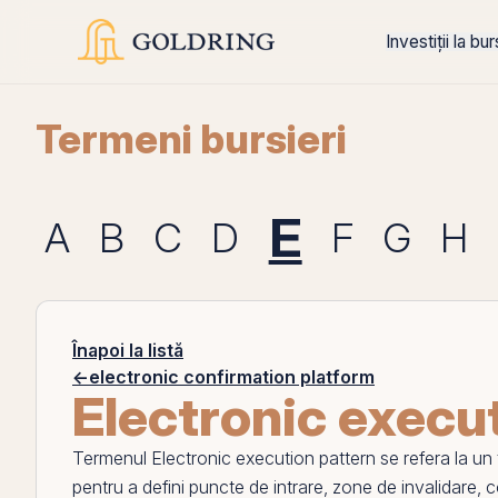
Investiții la bu
Termeni bursieri
E
A
B
C
D
F
G
H
Înapoi la listă
←
electronic confirmation platform
Electronic execu
Termenul
Electronic execution pattern
se refera la un
pentru a defini puncte de intrare, zone de invalidare, 