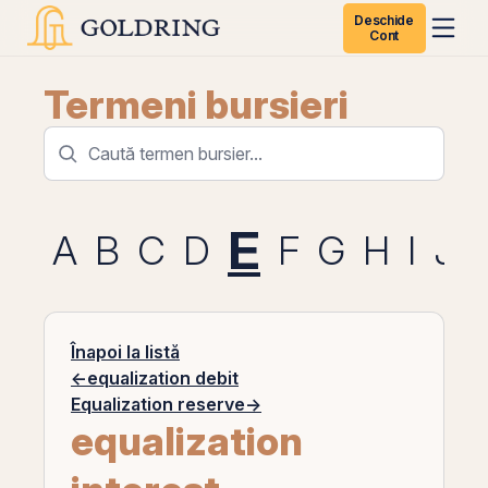
Deschide
Cont
Termeni bursieri
E
A
B
C
D
F
G
H
I
J
Înapoi la listă
←
equalization debit
Equalization reserve
→
equalization