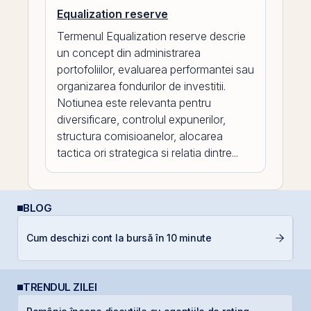
Equalization reserve
Termenul Equalization reserve descrie
un concept din administrarea
portofoliilor, evaluarea performantei sau
organizarea fondurilor de investitii.
Notiunea este relevanta pentru
diversificare, controlul expunerilor,
structura comisioanelor, alocarea
tactica ori strategica si relatia dintre...
BLOG
A
Cum deschizi cont la bursă în 10 minute
T
TRENDUL ZILEI