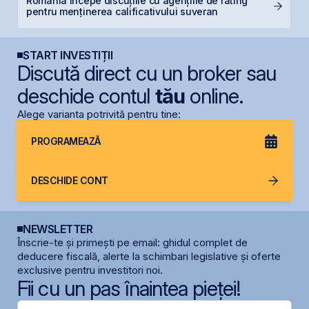
România începe discuțiile cu agențiile de rating
T
pentru menținerea calificativului suveran
t
START INVESTIȚII
Discută direct cu un broker sau
deschide contul
tău
online.
Alege varianta potrivită pentru tine:
PROGRAMEAZĂ
DESCHIDE CONT
NEWSLETTER
Înscrie-te și primești pe email: ghidul complet de
deducere fiscală, alerte la schimbari legislative și oferte
exclusive pentru investitori noi.
Fii cu un pas înaintea pieței!