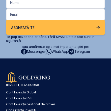
Nume
Email
ABONEAZĂ-TE
Te poți dezabona oricând. Fără SPAM. Datele tale sunt în
siguranță.
sau urmărește cele mai importante știri pe:
Messenger
WhatsApp
Telegram
INVESTIȚII LA BURSA
Cont Investiții Global
Cont Investiții BVB
Cont Investiții gestionat de broker
Consultanță Investiții