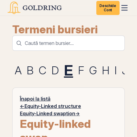
Deschide
Cont
Termeni bursieri
E
A
B
C
D
F
G
H
I
J
Înapoi la listă
←
Equity-Linked structure
Equity-Linked swaption
→
Equity-linked