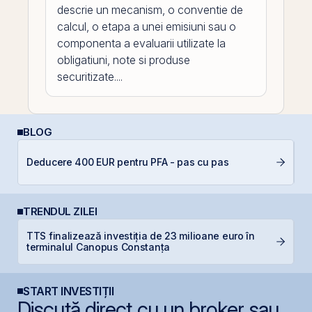
descrie un mecanism, o conventie de
calcul, o etapa a unei emisiuni sau o
componenta a evaluarii utilizate la
obligatiuni, note si produse
securitizate....
BLOG
Deducere 400 EUR pentru PFA - pas cu pas
RE
TRENDUL ZILEI
TTS finalizează investiția de 23 milioane euro în
B
terminalul Canopus Constanța
c
START INVESTIȚII
Discută direct cu un broker sau