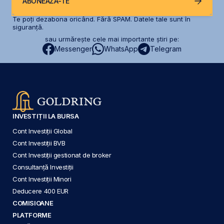
ABONEAZĂ-TE
Te poți dezabona oricând. Fără SPAM. Datele tale sunt în
siguranță.
sau urmărește cele mai importante știri pe:
Messenger
WhatsApp
Telegram
INVESTIȚII LA BURSA
Cont Investiții Global
Cont Investiții BVB
Cont Investiții gestionat de broker
Consultanță Investiții
Cont Investiții Minori
Deducere 400 EUR
COMISIOANE
PLATFORME