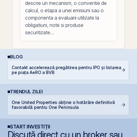
descrie un mecanism, o conventie de
calcul, o etapa a unei emisiuni sau o
componenta a evaluarii utilizate la
obligatiuni, note si produse
securitizate....
BLOG
R
Contakt accelerează pregătirea pentru IPO și listarea
d
pe piața AeRO a BVB
p
TRENDUL ZILEI
One United Properties obține o hotărâre definitivă
IP
favorabilă pentru One Peninsula
START INVESTIȚII
Discută direct cu un broker sau