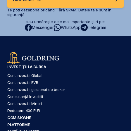
Te poți dezabona oricând. Fără SPAM. Datele tale sunt în
siguranță.
sau urmărește cele mai importante știri pe:
Messenger
WhatsApp
Telegram
INVESTIȚII LA BURSA
Cont Investiții Global
Cont Investiții BVB
Cont Investiții gestionat de broker
Consultanță Investiții
Cont Investiții Minori
Deducere 400 EUR
COMISIOANE
PLATFORME