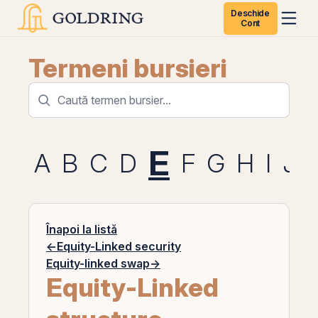
Deschide
Cont
Termeni bursieri
E
A
B
C
D
F
G
H
I
J
Înapoi la listă
←
Equity-Linked security
Equity-linked swap
→
Equity-Linked