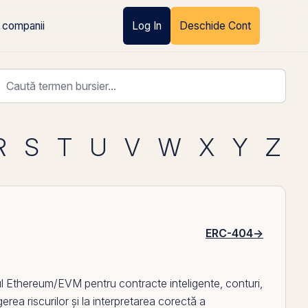
 companii
Log In
Deschide Cont
R
S
T
U
V
W
X
Y
Z
ERC-404
→
mul Ethereum/EVM pentru contracte inteligente, conturi,
erea riscurilor și la interpretarea corectă a