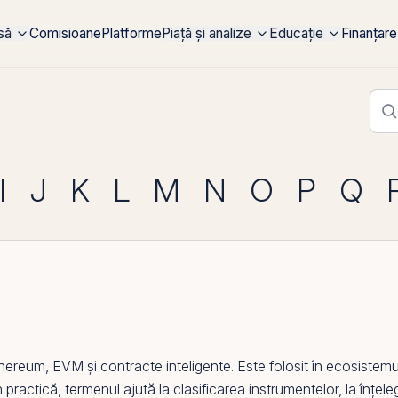
rsă
Comisioane
Platforme
Piață și analize
Educație
Finanțare
I
J
K
L
M
N
O
P
Q
hereum
,
EVM
și contracte inteligente. Este folosit în ecosiste
 practică, termenul ajută la clasificarea instrumentelor, la înțeleg