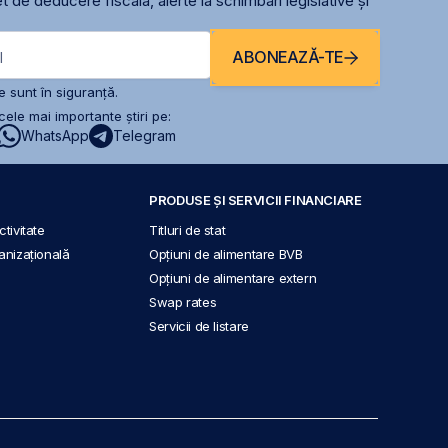
t de deducere fiscală, alerte la schimbari legislative și
ABONEAZĂ-TE
l
 sunt în siguranță.
ele mai importante știri pe:
WhatsApp
Telegram
PRODUSE ȘI SERVICII FINANCIARE
tivitate
Titluri de stat
anizațională
Opțiuni de alimentare BVB
Opțiuni de alimentare extern
Swap rates
Servicii de listare