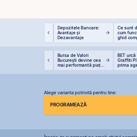
ontakt accelerează
Depozitele Bancare:
Ce sunt d
regătirea pentru IPO
Avantaje și
cum func
i listarea pe piața
Dezavantaje
ghid com
eRO a BVB
investitor
VB corectează ușor,
Bursa de Valori
BET urcă 
ar BET rămâne la
București devine cea
Graffiti 
47,6% de la începutul
mai performantă piață
prima ag
nului
din lume
comunicar
BVB
Alege varianta potrivită pentru tine:
PROGRAMEAZĂ