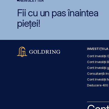
NEWSLETTER
Fii cu un pas înaintea
pieței!
INVESTIȚII L
Cont Investiții 
Cont Investiții 
Cont Investiții
Consultanță Inve
Cont Investiții 
Deducere 400
Cont