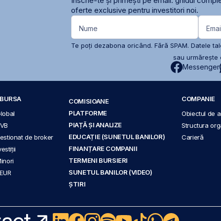
Înscrie-te și primești pe email: ghidul comple
oferte exclusive pentru investitori noi.
Nume
Emai
Te poți dezabona oricând. Fără SPAM. Datele tale
sau urmărește c
Messenger
A BURSA
COMPANIE
COMISIOANE
PLATFORME
Global
Obiectul de ac
PIAȚĂ ȘI ANALIZE
BVB
Structura org
EDUCAȚIE (SUNETUL BANILOR)
 gestionat de broker
Carieră
FINANȚARE COMPANII
stiții
TERMENI BURSIERI
Minori
SUNETUL BANILOR (VIDEO)
 EUR
ȘTIRI
act