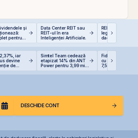
ividendele și
Data Center REIT sau
REIT-urile hotelie
ționează:
REIT-ul în era
legislație să fie, 
plet pentru
Inteligenței Artificiale.
dacă proiecte bu
i în acțiuni
sunt și banii se 
2,37%, iar
Simtel Team cedează
Fidelis revine în i
Plus devine
etapizat 14% din ANT
cu dobânzi de pâ
enție de
Power pentru 3,99 mil.
7,55% pentru lei ș
e listată la
lei și își reduce
6,20% pentru eur
participația la 37%
DESCHIDE CONT