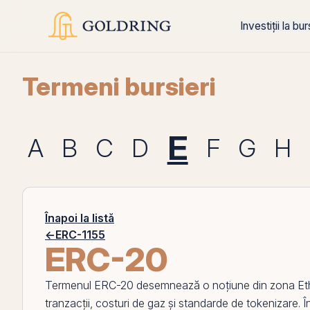
Investiții la bu
Termeni bursieri
E
A
B
C
D
F
G
H
Înapoi la listă
←
ERC-1155
ERC-20
Termenul
ERC-20
desemnează o noțiune din zona
Et
tranzacții, costuri de gaz și standarde de tokenizare. În