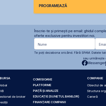
PROGRAMEAZĂ
Înscrie-te și primești pe email: ghidul comple
oferte exclusive pentru investitori noi.
Nume
Emai
Te poți dezabona oricând. Fără SPAM. Datele tale
sau urmărește c
Messenger
A BURSA
COMPANIE
COMISIOANE
PLATFORME
Global
Obiectul de ac
PIAȚĂ ȘI ANALIZE
BVB
Structura org
EDUCAȚIE (SUNETUL BANILOR)
 gestionat de broker
Carieră
FINANȚARE COMPANII
stiții