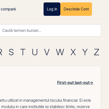
 companii
Log In
Deschide Cont
R
S
T
U
V
W
X
Y
Z
First-out last-out
→
u utilizat in managementul riscului financiar.
El
este
odului in care institutiile isi stabilesc limite, rezerve