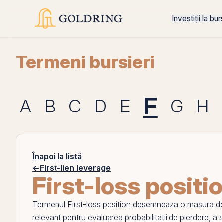
Investiții la bu
Termeni bursieri
F
A
B
C
D
E
G
H
Înapoi la listă
←
First-lien leverage
First-loss positi
Termenul
First-loss position
desemneaza o masura de ri
relevant pentru evaluarea probabilitatii de pierdere, a sev