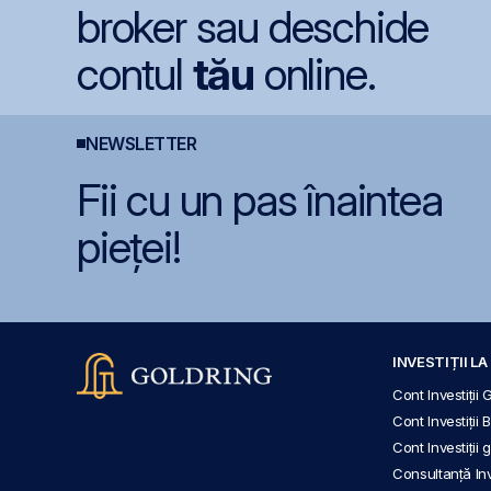
broker sau deschide
contul
tău
online.
NEWSLETTER
Fii cu un pas înaintea
pieței!
INVESTIȚII L
Cont Investiții 
Cont Investiții 
Cont Investiții
Consultanță Inve