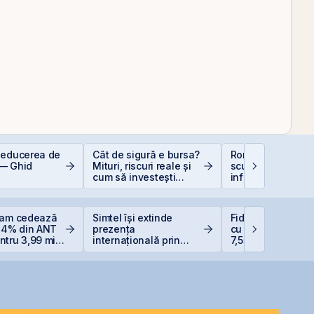
deducerea de
Cât de sigură e bursa?
România, campio
— Ghid
Mituri, riscuri reale și
scumpiri în UE: C
cum să investești
inflația de 8,4%
inteligent
erodează bugetul
care sunt soluțiil
reale pentru româ
eam cedează
Simtel își extinde
Fidelis revine în i
 14% din ANT
prezența
cu dobânzi de pâ
tru 3,99 mil.
internațională prin
7,55% pentru lei ș
 reduce
deschiderea unei
6,20% pentru eur
ția la 37%
filiale în Italia