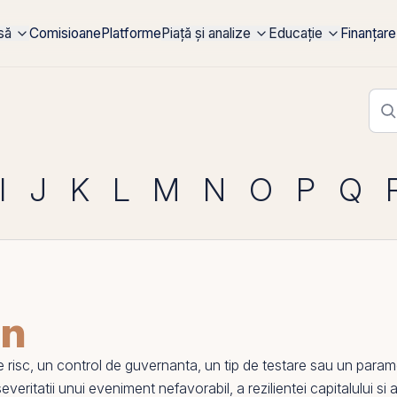
rsă
Comisioane
Platforme
Piață și analize
Educație
Finanțare
I
J
K
L
M
N
O
P
Q
on
sc, un control de guvernanta, un tip de testare sau un parametr
eritatii unui eveniment nefavorabil, a rezilientei capitalului si a m