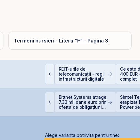
Termeni bursieri - Litera "F" - Pagina 3
iferența care îți
REIT-urile de
Ce este 
rotejează capitalul:
telecomunicații - regii
400 EUR 
ividendele bat inflația
infrastructurii digitale
complet
+5% vs. −6%)
ne United Properties
Bittnet Systems atrage
Simtel T
bține o hotărâre
7,33 milioane euro prin
etapizat
efinitivă favorabilă
oferta de obligațiuni
Power pen
entru One Peninsula
BNET31E
lei și își
participa
Alege varianta potrivită pentru tine: