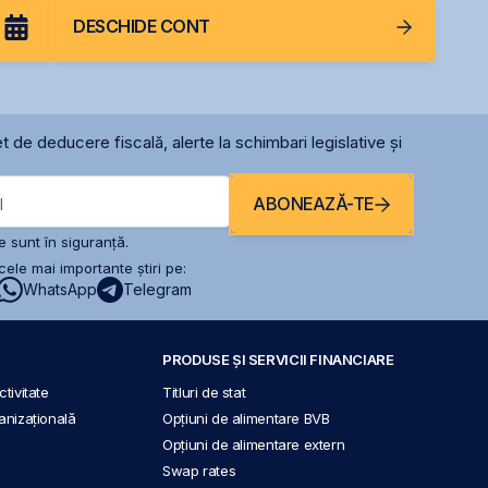
DESCHIDE CONT
t de deducere fiscală, alerte la schimbari legislative și
ABONEAZĂ-TE
l
 sunt în siguranță.
ele mai importante știri pe:
WhatsApp
Telegram
PRODUSE ȘI SERVICII FINANCIARE
tivitate
Titluri de stat
anizațională
Opțiuni de alimentare BVB
Opțiuni de alimentare extern
Swap rates