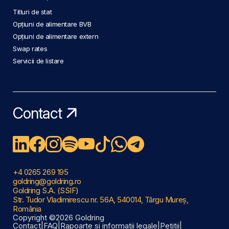
Titluri de stat
Opțiuni de alimentare BVB
Opțiuni de alimentare extern
Swap rates
Servicii de listare
Contact
+4 0265 269 195
goldring@goldring.ro
Goldring S.A. (SSIF)
Str. Tudor Vladimirescu nr. 56A, 540014, Târgu Mureș,
România
Copyright ©2026 Goldring
Contact
|
FAQ
|
Rapoarte și informații legale
|
Petiții
|