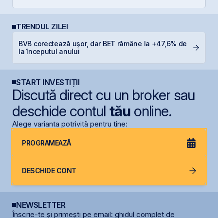
TRENDUL ZILEI
BVB corectează ușor, dar BET rămâne la +47,6% de
B
la începutul anului
d
START INVESTIȚII
Discută direct cu un broker sau
deschide contul
tău
online.
Alege varianta potrivită pentru tine:
PROGRAMEAZĂ
DESCHIDE CONT
NEWSLETTER
Înscrie-te și primești pe email: ghidul complet de