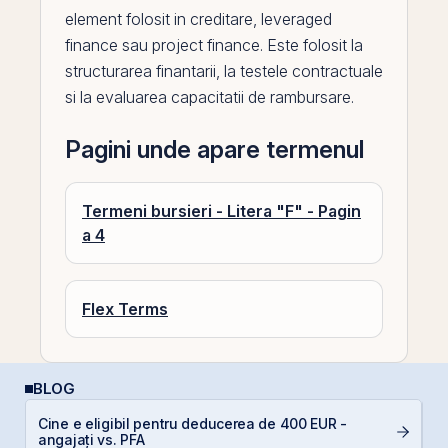
element folosit in creditare, leveraged
finance sau
project finance
. Este folosit la
structurarea finantarii, la testele contractuale
si la evaluarea capacitatii de rambursare.
Pagini unde apare termenul
Termeni bursieri - Litera "F" - Pagin
a 4
Flex Terms
BLOG
Cine e eligibil pentru deducerea de 400 EUR -
C
angajați vs. PFA
p