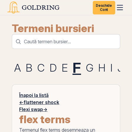
Deschide
Cont
Termeni bursieri
F
A
B
C
D
E
G
H
I
J
Înapoi la listă
←
flattener shock
Flexi swap
→
flex terms
Termenul
flex terms
desemneaza un