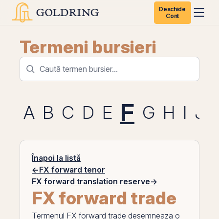
Deschide
Cont
Termeni bursieri
F
A
B
C
D
E
G
H
I
J
Înapoi la listă
←
FX forward tenor
FX forward translation reserve
→
FX forward trade
Termenul
FX forward trade
desemneaza o