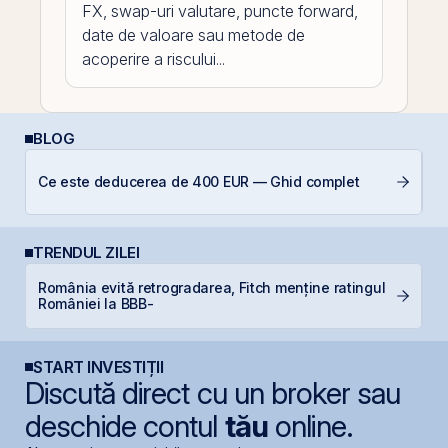
FX, swap-uri valutare, puncte forward,
date de valoare sau metode de
acoperire a riscului...
BLOG
RE
Ce este deducerea de 400 EUR — Ghid complet
di
TRENDUL ZILEI
L
România evită retrogradarea, Fitch menține ratingul
M
României la BBB-
R
START INVESTIȚII
Discută direct cu un broker sau
deschide contul
tău
online.