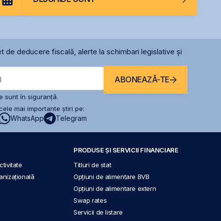
t de deducere fiscală, alerte la schimbari legislative și
ABONEAZĂ-TE
l
 sunt în siguranță.
ele mai importante știri pe:
WhatsApp
Telegram
PRODUSE ȘI SERVICII FINANCIARE
tivitate
Titluri de stat
anizațională
Opțiuni de alimentare BVB
Opțiuni de alimentare extern
Swap rates
Servicii de listare