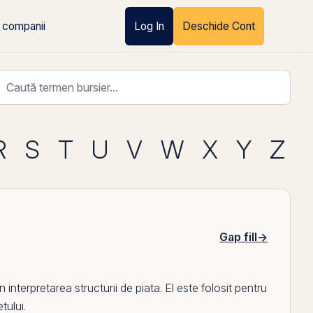
 companii
Log In
Deschide Cont
R
S
T
U
V
W
X
Y
Z
Gap fill
→
in interpretarea structurii de piata.
El
este folosit pentru
tului.