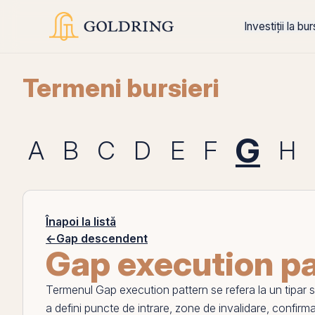
Investiții la bu
Termeni bursieri
G
A
B
C
D
E
F
H
Înapoi la listă
←
Gap descendent
Gap execution pa
Termenul
Gap execution pattern
se refera la un tipar
a defini puncte de intrare, zone de invalidare, confirm