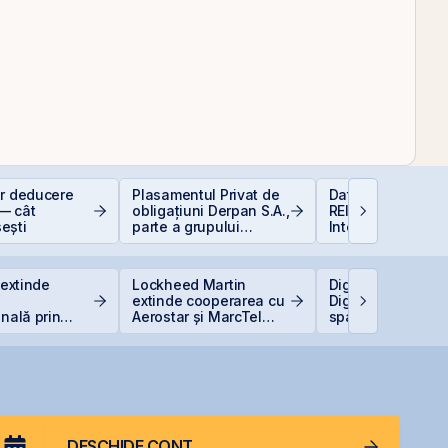
or deducere
Plasamentul Privat de
Data Center REIT
— cât
obligațiuni Derpan S.A.,
REIT-ul în era
ești
parte a grupului
Inteligenței Artific
Golden Foods Snacks,
suplimentat și
suprasubscris
 extinde
Lockheed Martin
Digi pregătește li
extinde cooperarea cu
Digi Spain pe bur
onală prin
Aerostar și MarcTel
spaniole
rea unei
pentru mentenanța
Italia
radarelor AN/TPQ-53 în
România
DESCHIDE CONT