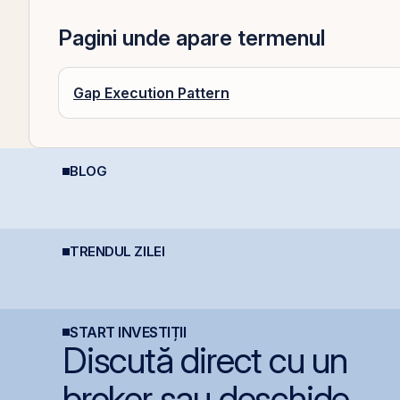
Pagini unde apare termenul
Gap Execution Pattern
BLOG
REIT-urile de
D
Cum deschizi cont la
infrastructură din
p
bursă în 10 minute
China - să copiem de
d
la cel ce copiază?!
(
TRENDUL ZILEI
Fidelis din august vine
IPO-ul Digi Spain este
B
cu dobânzi de până la
acoperit integral din
B
7,50% în lei și 6,30% în
prima zi
c
euro
START INVESTIȚII
Discută direct cu un
broker sau deschide