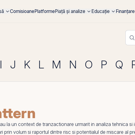
rsă
Comisioane
Platforme
Piață și analize
Educație
Finanțare
I
J
K
L
M
N
O
P
Q
ttern
 sau la un context de tranzactionare urmarit in
analiza tehnica
si 
ari
prin
volum si raportul dintre risc si potentialul de miscare al pre