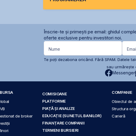
Înscrie-te și primești pe email: ghidul comple
oferte exclusive pentru investitori noi.
Nume
Emai
Te poți dezabona oricând. Fără SPAM. Datele tale
sau urmărește c
Messenger
A BURSA
COMPANIE
COMISIOANE
PLATFORME
Global
Obiectul de ac
PIAȚĂ ȘI ANALIZE
BVB
Structura org
EDUCAȚIE (SUNETUL BANILOR)
 gestionat de broker
Carieră
FINANȚARE COMPANII
stiții
TERMENI BURSIERI
Minori