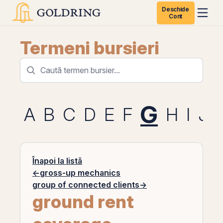
Deschide
Cont
Termeni bursieri
G
A
B
C
D
E
F
H
I
J
Înapoi la listă
←
gross-up mechanics
group of connected clients
→
ground rent