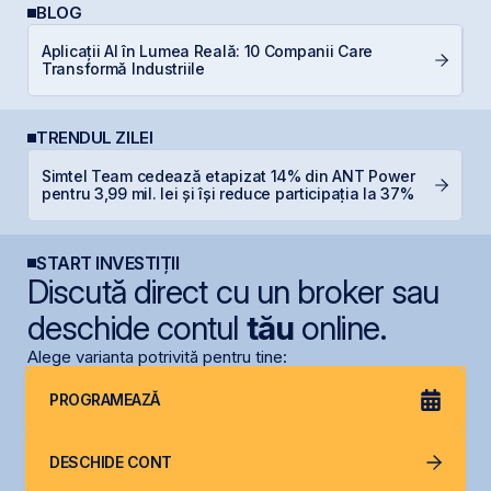
BLOG
Aplicații AI în Lumea Reală: 10 Companii Care
L
Transformă Industriile
S
TRENDUL ZILEI
Simtel Team cedează etapizat 14% din ANT Power
O
pentru 3,99 mil. lei și își reduce participația la 37%
f
START INVESTIȚII
Discută direct cu un broker sau
deschide contul
tău
online.
Alege varianta potrivită pentru tine:
PROGRAMEAZĂ
DESCHIDE CONT