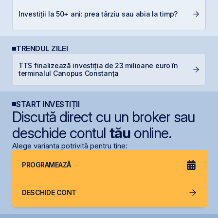
E
Investiții la 50+ ani: prea târziu sau abia la timp?
pe
TRENDUL ZILEI
TTS finalizează investiția de 23 milioane euro în
B
terminalul Canopus Constanța
s
START INVESTIȚII
Discută direct cu un broker sau
deschide contul
tău
online.
Alege varianta potrivită pentru tine:
PROGRAMEAZĂ
DESCHIDE CONT