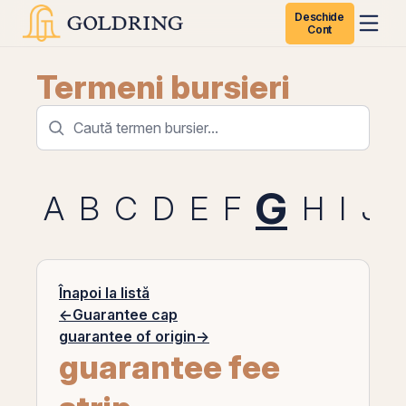
Deschide
Cont
Termeni bursieri
G
A
B
C
D
E
F
H
I
J
Înapoi la listă
←
Guarantee cap
guarantee of origin
→
guarantee fee