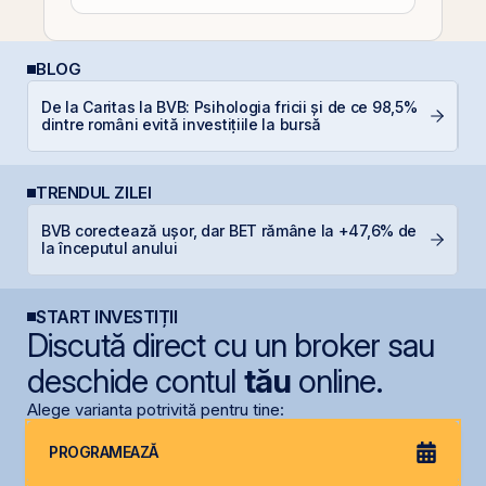
BLOG
De la Caritas la BVB: Psihologia fricii și de ce 98,5%
D
dintre români evită investițiile la bursă
b
TRENDUL ZILEI
BVB corectează ușor, dar BET rămâne la +47,6% de
R
la începutul anului
R
START INVESTIȚII
Discută direct cu un broker sau
deschide contul
tău
online.
Alege varianta potrivită pentru tine:
PROGRAMEAZĂ