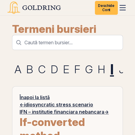
Deschide
Cont
Termeni bursieri
I
A
B
C
D
E
F
G
H
J
Înapoi la listă
←
idiosyncratic stress scenario
IFN – institutie financiara nebancara
→
If-converted