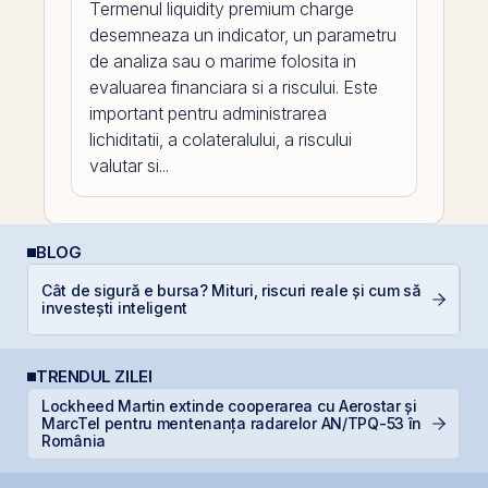
Termenul liquidity premium charge
desemneaza un indicator, un parametru
de analiza sau o marime folosita in
evaluarea financiara si a riscului. Este
important pentru administrarea
lichiditatii, a colateralului, a riscului
valutar si...
BLOG
Cât de sigură e bursa? Mituri, riscuri reale și cum să
R
investești inteligent
l
TRENDUL ZILEI
Lockheed Martin extinde cooperarea cu Aerostar și
B
MarcTel pentru mentenanța radarelor AN/TPQ-53 în
l
România