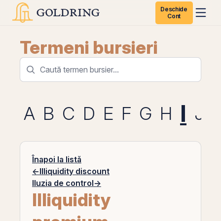
Deschide
Cont
Termeni bursieri
I
A
B
C
D
E
F
G
H
J
Înapoi la listă
←
Illiquidity discount
Iluzia de control
→
Illiquidity