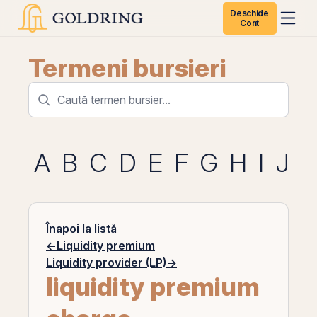
Deschide
Cont
Termeni bursieri
A
B
C
D
E
F
G
H
I
J
K
Înapoi la listă
←
Liquidity premium
Liquidity provider (LP)
→
liquidity premium