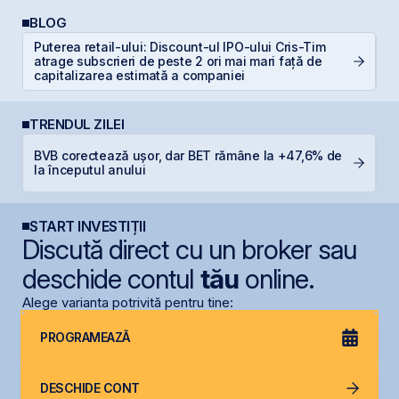
BLOG
Puterea retail-ului: Discount-ul IPO-ului Cris-Tim
C
atrage subscrieri de peste 2 ori mai mari față de
co
capitalizarea estimată a companiei
TRENDUL ZILEI
BVB corectează ușor, dar BET rămâne la +47,6% de
M
la începutul anului
in
START INVESTIȚII
Discută direct cu un broker sau
deschide contul
tău
online.
Alege varianta potrivită pentru tine:
PROGRAMEAZĂ
DESCHIDE CONT