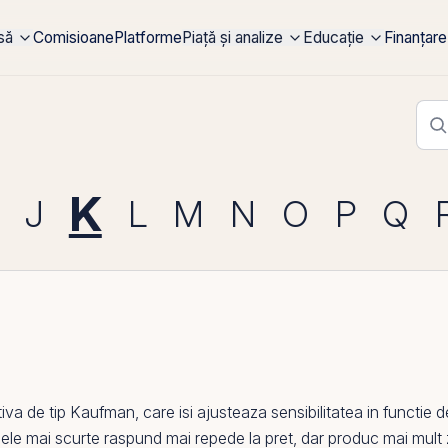
rsă
Comisioane
Platforme
Piață și analize
Educație
Finanțare
K
J
L
M
N
O
P
Q
de tip Kaufman, care isi ajusteaza sensibilitatea in functie de 
dele mai scurte raspund mai repede la pret, dar produc mai mult z