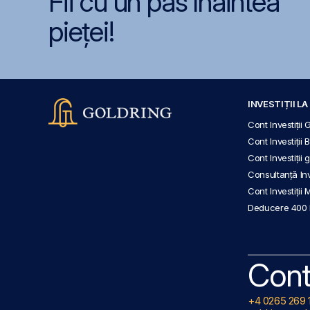
Fii cu un pas înaintea
pieței!
INVESTIȚII L
Cont Investiții 
Cont Investiții 
Cont Investiții
Consultanță Inve
Cont Investiții 
Deducere 400
Cont
+4 0265 269 