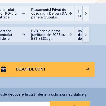
tail-ului:
Plasamentul Privat de
Impozitarea
ul IPO-ului
obligațiuni Derpan S.A.,
câștigurilor la bu
atrage
parte a grupului
i de peste 2
Golden Foods Snacks,
ari față de
suplimentat și
area estimată
suprasubscris
ectrica
BVB încheie prima
România începe
iei
ontrolat
jumătate din 2026 cu
discuțiile cu agenț
1 de la
BET +33% și
de rating pentru
ă din cauza
capitalizare record
menținerea
 Dunării
calificativului su
DESCHIDE CONT
t de deducere fiscală, alerte la schimbari legislative și