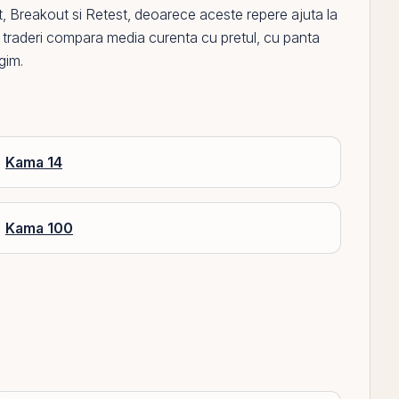
t
,
Breakout
si
Retest
, deoarece aceste repere ajuta la
multi traderi compara media curenta cu pretul, cu panta
gim.
Kama 14
Kama 100