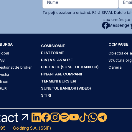
Nume
Emai
Te poți dezabona oricând. Fără SPAM. Datele tale
sau urmărește c
Messenger
A BURSA
COMPANIE
COMISIOANE
PLATFORME
Global
Obiectul de ac
PIAȚĂ ȘI ANALIZE
BVB
Structura org
EDUCAȚIE (SUNETUL BANILOR)
 gestionat de broker
Carieră
FINANȚARE COMPANII
stiții
TERMENI BURSIERI
Minori
SUNETUL BANILOR (VIDEO)
 EUR
ȘTIRI
act
195
Goldring S.A. (SSIF)