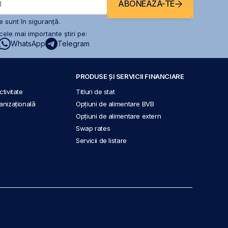
ABONEAZĂ-TE
l
 sunt în siguranță.
ele mai importante știri pe:
WhatsApp
Telegram
PRODUSE ȘI SERVICII FINANCIARE
tivitate
Titluri de stat
anizațională
Opțiuni de alimentare BVB
Opțiuni de alimentare extern
Swap rates
Servicii de listare