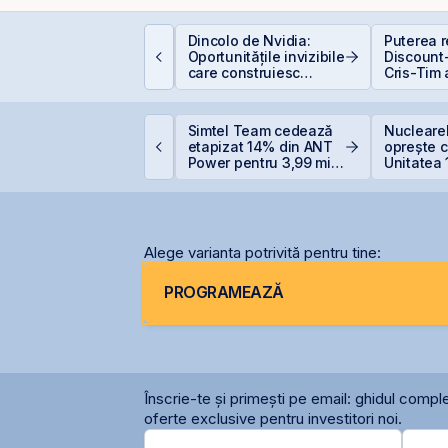
EIT-urile hoteliere –
Dincolo de Nvidia:
Puterea re
egislație să fie, căci
Oportunitățile invizibile
Discount-
acă proiecte bune
care construiesc
Cris-Tim 
unt și banii se găsesc
viitorul AI
subscrier
ori mai m
capitaliz
ne United Properties
Simtel Team cedează
Nuclearel
a compan
bține o hotărâre
etapizat 14% din ANT
oprește c
efinitivă favorabilă
Power pentru 3,99 mil.
Unitatea 
entru One Peninsula
lei și își reduce
Cernavod
participația la 37%
nivelului
Alege varianta potrivită pentru tine:
PROGRAMEAZĂ
Înscrie-te și primești pe email: ghidul comple
oferte exclusive pentru investitori noi.