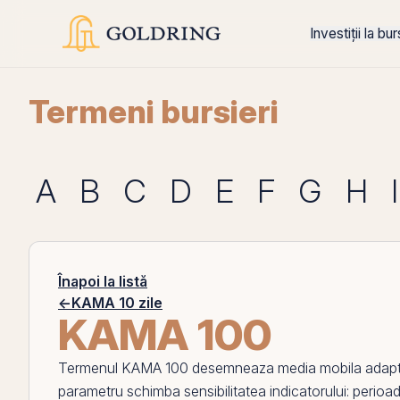
Investiții la bu
Termeni bursieri
A
B
C
D
E
F
G
H
I
Înapoi la listă
←
KAMA 10 zile
KAMA 100
Termenul
KAMA 100
desemneaza media mobila adaptiva 
parametru schimba sensibilitatea indicatorului: perioa