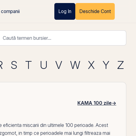
 companii
Log In
Deschide Cont
R
S
T
U
V
W
X
Y
Z
KAMA 100 zile
→
eficienta miscarii din ultimele 100 perioade. Acest
gomot, in timp ce perioadele mai lungi filtreaza mai