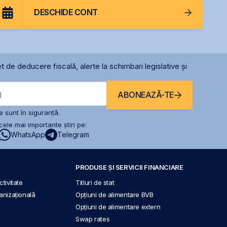
DESCHIDE CONT
t de deducere fiscală, alerte la schimbari legislative și
ABONEAZĂ-TE
l
 sunt în siguranță.
ele mai importante știri pe:
WhatsApp
Telegram
PRODUSE ȘI SERVICII FINANCIARE
tivitate
Titluri de stat
anizațională
Opțiuni de alimentare BVB
Opțiuni de alimentare extern
Swap rates