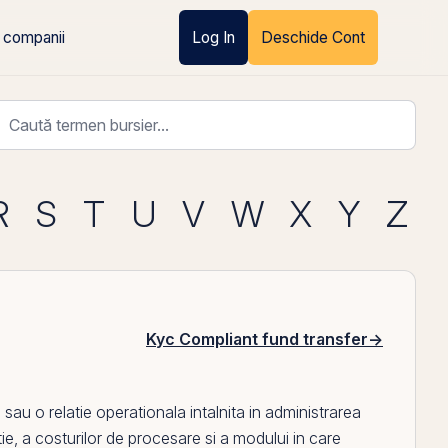
 companii
Log In
Deschide Cont
R
S
T
U
V
W
X
Y
Z
Kyc Compliant fund transfer
→
au o relatie operationala intalnita in administrarea
cutie, a costurilor de procesare si a modului in care