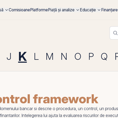
rsă
Comisioane
Platforme
Piață și analize
Educație
Finanțare
K
J
L
M
N
O
P
Q
ontrol framework
omeniului bancar si descrie o procedura, un control, un produs s
 a finantarilor. Intelegerea lui ajuta la evaluarea riscurilor de exe