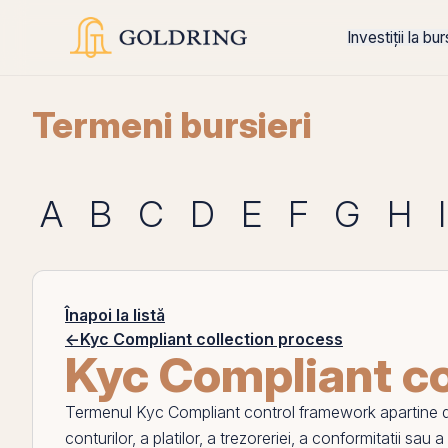
Investiții la bu
Termeni bursieri
A
B
C
D
E
F
G
H
I
Înapoi la listă
←
Kyc Compliant collection process
Kyc Compliant c
Termenul
Kyc Compliant control framework
apartine d
conturilor, a platilor, a trezoreriei, a conformitatii sau