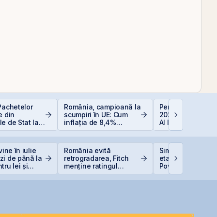
Pachetelor
România, campioană la
Perspective Eco
e din
scumpiri în UE: Cum
2026: De la Exub
e de Stat la
inflația de 8,4%
AI la Noua Ordin
uție pentru
erodează bugetul și
Economică
 Bugetar?
care sunt soluțiile
reale pentru români
vine în iulie
România evită
Simtel Team ced
zi de până la
retrogradarea, Fitch
etapizat 14% din
ru lei și
menține ratingul
Power pentru 3,99
ntru euro
României la BBB-
lei și își reduce
participația la 3