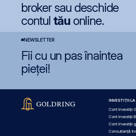
broker sau deschide
contul
tău
online.
NEWSLETTER
Fii cu un pas înaintea
pieței!
INVESTIȚII L
Cont Investiții 
Cont Investiții 
Cont Investiții
Consultanță Inve