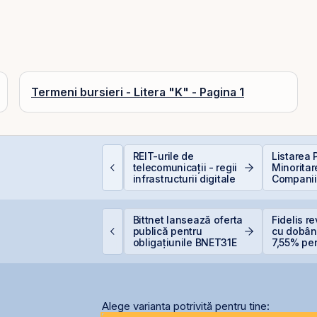
Termeni bursieri - Litera "K" - Pagina 1
plicații AI în Lumea
REIT-urile de
Listarea 
eală: 10 Companii
telecomunicații - regii
Minoritar
are Transformă
infrastructurii digitale
Companiil
ndustriile
BVB – Sol
Deficitul
igi pregătește listarea
Bittnet lansează oferta
Fidelis re
igi Spain pe bursele
publică pentru
cu dobân
paniole
obligațiunile BNET31E
7,55% pent
6,20% pe
Alege varianta potrivită pentru tine: