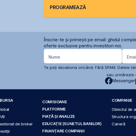
PROGRAMEAZĂ
Înscrie-te și primești pe email: ghidul comple
oferte exclusive pentru investitori noi.
Nume
Emai
Te poți dezabona oricând. Fără SPAM. Datele tale
sau urmărește c
Messenger
A BURSA
COMPANIE
COMISIOANE
PLATFORME
Global
Obiectul de ac
PIAȚĂ ȘI ANALIZE
BVB
Structura org
EDUCAȚIE (SUNETUL BANILOR)
 gestionat de broker
Carieră
FINANȚARE COMPANII
stiții