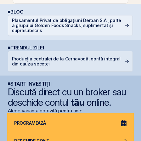
BLOG
Plasamentul Privat de obligațiuni Derpan S.A., parte
C
a grupului Golden Foods Snacks, suplimentat și
a
suprasubscris
TRENDUL ZILEI
Producția centralei de la Cernavodă, oprită integral
F
din cauza secetei
în
START INVESTIȚII
Discută direct cu un broker sau
deschide contul
tău
online.
Alege varianta potrivită pentru tine:
PROGRAMEAZĂ
DESCHIDE CONT