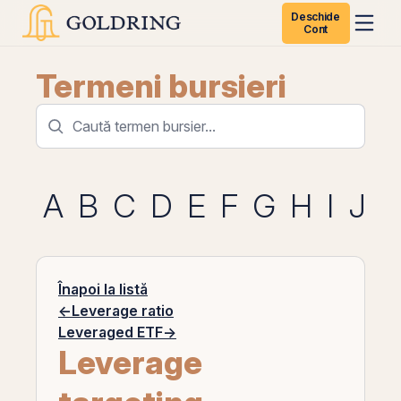
Deschide
Cont
Termeni bursieri
A
B
C
D
E
F
G
H
I
J
K
Înapoi la listă
←
Leverage ratio
Leveraged ETF
→
Leverage