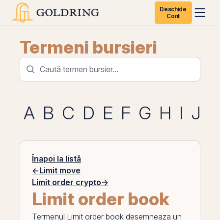
Deschide
Cont
Termeni bursieri
A
B
C
D
E
F
G
H
I
J
K
Înapoi la listă
←
Limit move
Limit order crypto
→
Limit order book
Termenul
Limit order book
desemneaza un