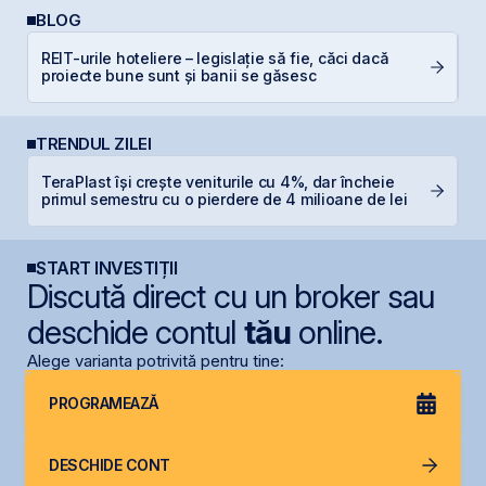
BLOG
REIT-urile hoteliere – legislație să fie, căci dacă
P
proiecte bune sunt și banii se găsesc
N
TRENDUL ZILEI
TeraPlast își crește veniturile cu 4%, dar încheie
P
primul semestru cu o pierdere de 4 milioane de lei
d
START INVESTIȚII
Discută direct cu un broker sau
deschide contul
tău
online.
Alege varianta potrivită pentru tine:
PROGRAMEAZĂ
DESCHIDE CONT