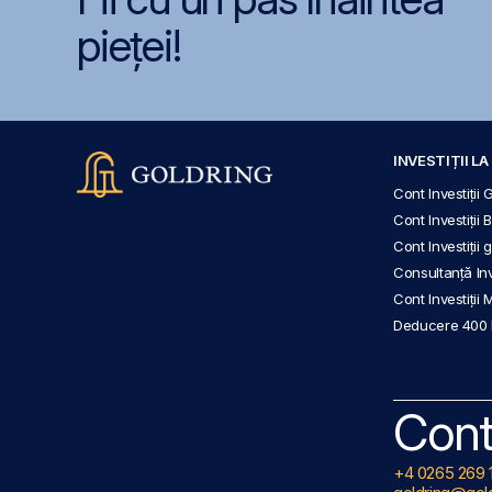
pieței!
INVESTIȚII L
Cont Investiții 
Cont Investiții 
Cont Investiții
Consultanță Inve
Cont Investiții 
Deducere 400
Cont
+4 0265 269 