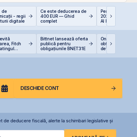
e de
Ce este deducerea de
Perspective Eco
icații - regii
400 EUR — Ghid
2026: De la Exub
turii digitale
complet
AI la Noua Ordin
Economică
evită
Bittnet lansează oferta
One United Prope
area, Fitch
publică pentru
obține o hotărâre
atingul
obligațiunile BNET31E
definitivă favorab
 la BBB-
pentru One Penin
DESCHIDE CONT
t de deducere fiscală, alerte la schimbari legislative și