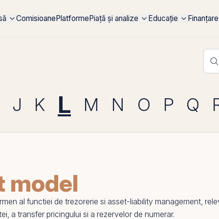
rsă
Comisioane
Platforme
Piață și analize
Educație
Finanțare
L
J
K
M
N
O
P
Q
t model
en al functiei de trezorerie si
asset-liability management
, rel
ei, a transfer pricingului si a rezervelor de numerar.