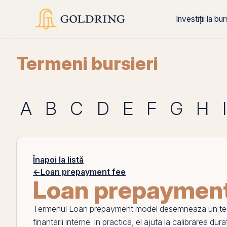
Investiții la bu
Termeni bursieri
A
B
C
D
E
F
G
H
I
Înapoi la listă
←
Loan prepayment fee
Loan prepaymen
Termenul
Loan prepayment model
desemneaza un term
finantarii interne. In practica,
el
ajuta la calibrarea durat