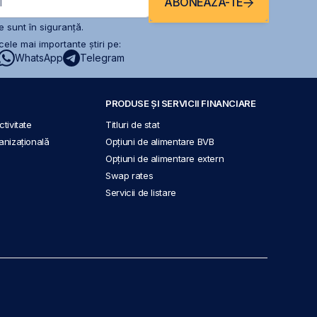
ABONEAZĂ-TE
l
 sunt în siguranță.
ele mai importante știri pe:
WhatsApp
Telegram
PRODUSE ȘI SERVICII FINANCIARE
tivitate
Titluri de stat
anizațională
Opțiuni de alimentare BVB
Opțiuni de alimentare extern
Swap rates
Servicii de listare