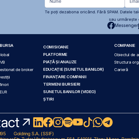
Nume
Emai
Te poți dezabona oricând. Fără SPAM. Datele tale
sau urmărește c
Messenger
A BURSA
COMPANIE
COMISIOANE
PLATFORME
Global
Obiectul de ac
PIAȚĂ ȘI ANALIZE
BVB
Structura org
EDUCAȚIE (SUNETUL BANILOR)
 gestionat de broker
Carieră
FINANȚARE COMPANII
stiții
TERMENI BURSIERI
Minori
SUNETUL BANILOR (VIDEO)
 EUR
ȘTIRI
act
195
Goldring S.A. (SSIF)