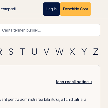
 companii
Log In
Deschide Cont
R
S
T
U
V
W
X
Y
Z
loan recall notice
→
evant pentru administrarea bilantului, a lichiditatii si a