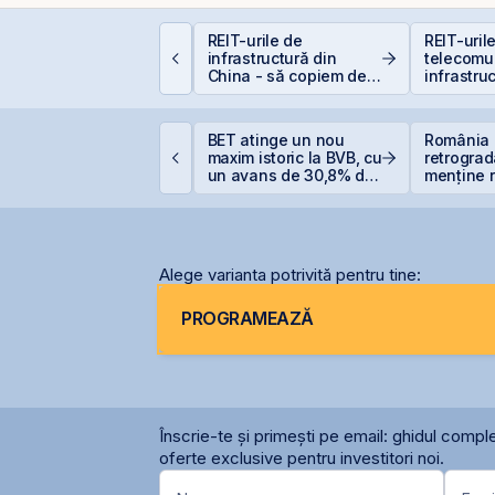
nvestiții la 50+ ani:
REIT-urile de
REIT-uril
rea târziu sau abia la
infrastructură din
telecomun
imp?
China - să copiem de
infrastruc
la cel ce copiază?!
TS finalizează
BET atinge un nou
România 
nvestiția de 23
maxim istoric la BVB, cu
retrograd
ilioane euro în
un avans de 30,8% de
menține r
erminalul Canopus
la începutul anului
României
onstanța
Alege varianta potrivită pentru tine:
PROGRAMEAZĂ
Înscrie-te și primești pe email: ghidul comple
oferte exclusive pentru investitori noi.