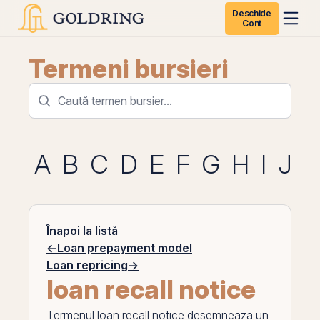
Deschide
Cont
Termeni bursieri
A
B
C
D
E
F
G
H
I
J
K
Înapoi la listă
←
Loan prepayment model
Loan repricing
→
loan recall notice
Termenul
loan recall notice
desemneaza un