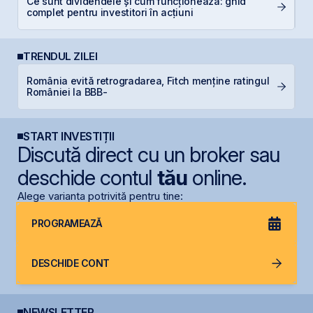
Ce sunt dividendele și cum funcționează: ghid
D
complet pentru investitori în acțiuni
b
TRENDUL ZILEI
România evită retrogradarea, Fitch menține ratingul
F
României la BBB-
în
START INVESTIȚII
Discută direct cu un broker sau
deschide contul
tău
online.
Alege varianta potrivită pentru tine:
PROGRAMEAZĂ
DESCHIDE CONT
NEWSLETTER