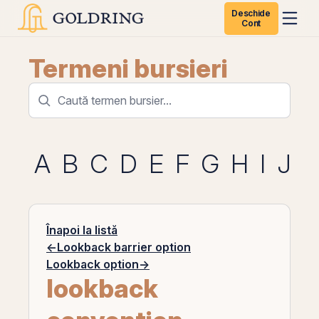
Deschide
Cont
Termeni bursieri
A
B
C
D
E
F
G
H
I
J
K
Înapoi la listă
←
Lookback barrier option
Lookback option
→
lookback