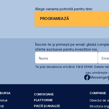
Alege varianta potrivită pentru tine:
PROGRAMEAZĂ
Înscrie-te și primești pe email: ghidul comple
oferte exclusive pentru investitori noi.
Nume
Emai
Te poți dezabona oricând. Fără SPAM. Datele tale
sau urmărește c
Messenger
A BURSA
COMPANIE
COMISIOANE
PLATFORME
Global
Obiectul de ac
PIAȚĂ ȘI ANALIZE
BVB
Structura org