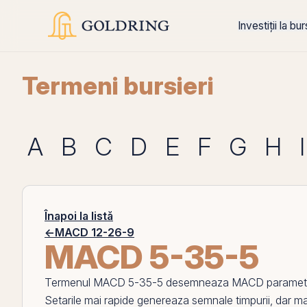
Investiții la bu
Termeni bursieri
A
B
C
D
E
F
G
H
I
Înapoi la listă
←
MACD 12-26-9
MACD 5-35-5
Termenul
MACD 5-35-5
desemneaza
MACD
parametri
Setarile mai rapide genereaza semnale timpurii, dar mai 