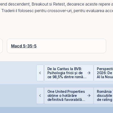
rend descendent
,
Breakout
si
Retest
, deoarece aceste repere aju
i. Traderii il folosesc pentru crossover-uri, pentru evaluarea accel
Macd 5-35-5
ata Center REIT sau
De la Caritas la BVB:
Perspect
EIT-ul în era
Psihologia fricii și de
2026: De
nteligenței Artificiale.
ce 98,5% dintre români
AI la No
evită investițiile la
Economi
bursă
TS finalizează
One United Properties
România 
nvestiția de 23
obține o hotărâre
discuțiile
ilioane euro în
definitivă favorabilă
de rating
erminalul Canopus
pentru One Peninsula
menținer
onstanța
calificat