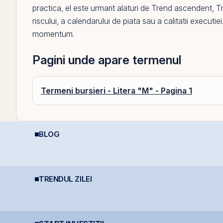
practica,
el
este urmarit alaturi de
Trend ascendent
,
T
riscului, a calendarului de piata sau a calitatii executie
momentum.
Pagini unde apare termenul
Termeni bursieri - Litera "M" - Pagina 1
BLOG
D
REIT-urile agricole și
Cum deschizi cont la
R
REIT-urile forestier
bursă în 10 minute
I
TRENDUL ZILEI
Bittnet lansează oferta
Hidroelectrica vrea să
T
a
publică pentru
renunțe la un baraj de
i
obligațiunile BNET31E
1,27 miliarde lei pe
m
Siret
t
C