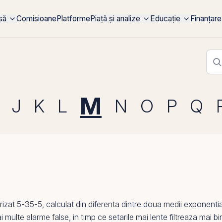
rsă
Comisioane
Platforme
Piață și analize
Educație
Finanțare
M
J
K
L
N
O
P
Q
zat 5-35-5, calculat din diferenta dintre doua medii exponential
multe alarme false, in timp ce setarile mai lente filtreaza mai b