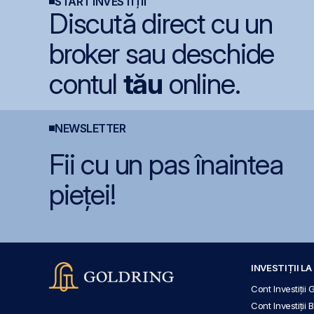
START INVESTIȚII
Discută direct cu un
broker sau deschide
contul
tău
online.
NEWSLETTER
Fii cu un pas înaintea
pieței!
INVESTIȚII L
Cont Investiții 
Cont Investiții 