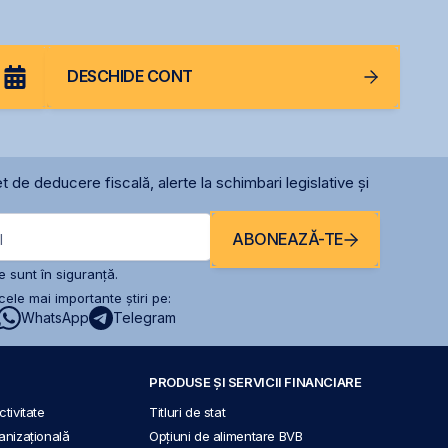
2027
DESCHIDE CONT
t de deducere fiscală, alerte la schimbari legislative și
ABONEAZĂ-TE
l
 sunt în siguranță.
ele mai importante știri pe:
WhatsApp
Telegram
PRODUSE ȘI SERVICII FINANCIARE
tivitate
Titluri de stat
anizațională
Opțiuni de alimentare BVB