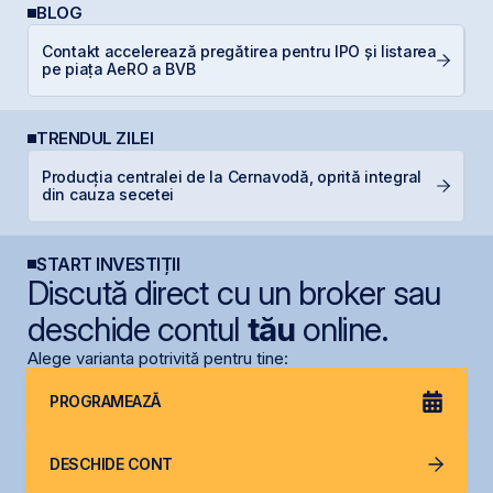
BLOG
Contakt accelerează pregătirea pentru IPO și listarea
A
pe piața AeRO a BVB
T
TRENDUL ZILEI
Producția centralei de la Cernavodă, oprită integral
B
din cauza secetei
s
START INVESTIȚII
Discută direct cu un broker sau
deschide contul
tău
online.
Alege varianta potrivită pentru tine:
PROGRAMEAZĂ
DESCHIDE CONT