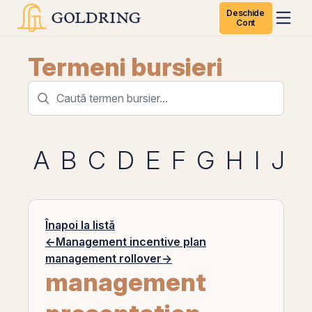
Deschide
Cont
Termeni bursieri
A
B
C
D
E
F
G
H
I
J
K
Înapoi la listă
←
Management incentive plan
management rollover
→
management