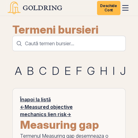
Deschide
Cont
Termeni bursieri
A
B
C
D
E
F
G
H
I
J
K
Înapoi la listă
←
Measured objective
mechanics lien risk
→
Measuring gap
Termenul
Measuring gap
desemneaza o