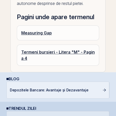
autonome desprinse de restul pietei.
Pagini unde apare termenul
Measuring Gap
Termeni bursieri - Litera "M" - Pagin
a 4
BLOG
P
Depozitele Bancare: Avantaje și Dezavantaje
a
c
TRENDUL ZILEI