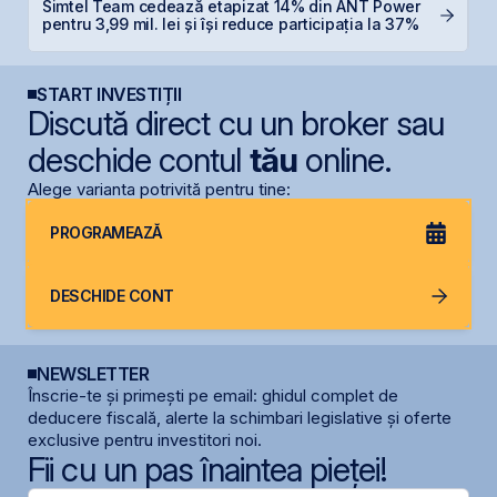
Simtel Team cedează etapizat 14% din ANT Power
B
pentru 3,99 mil. lei și își reduce participația la 37%
l
START INVESTIȚII
Discută direct cu un broker sau
deschide contul
tău
online.
Alege varianta potrivită pentru tine:
PROGRAMEAZĂ
DESCHIDE CONT
NEWSLETTER
Înscrie-te și primești pe email: ghidul complet de
deducere fiscală, alerte la schimbari legislative și oferte
exclusive pentru investitori noi.
Fii cu un pas înaintea pieței!