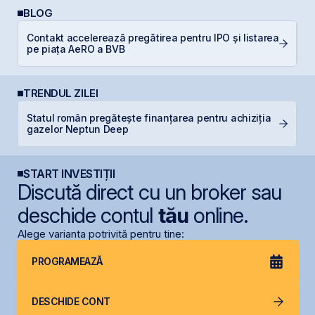
BLOG
Contakt accelerează pregătirea pentru IPO și listarea
C
pe piața AeRO a BVB
a
TRENDUL ZILEI
Statul român pregătește finanțarea pentru achiziția
B
gazelor Neptun Deep
B
START INVESTIȚII
Discută direct cu un broker sau
deschide contul
tău
online.
Alege varianta potrivită pentru tine:
PROGRAMEAZĂ
DESCHIDE CONT