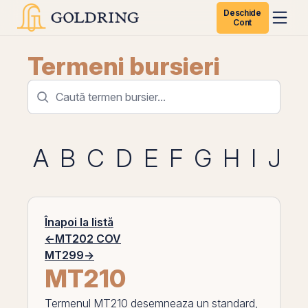
Deschide
Cont
Termeni bursieri
A
B
C
D
E
F
G
H
I
J
K
Înapoi la listă
←
MT202 COV
MT299
→
MT210
Termenul
MT210
desemneaza un standard,