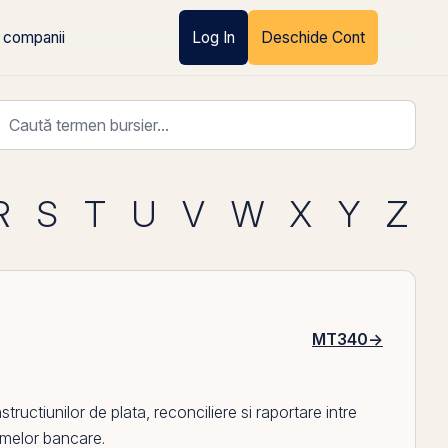
 companii
Log In
Deschide Cont
R
S
T
U
V
W
X
Y
Z
MT340
→
uctiunilor de plata, reconciliere si raportare intre
temelor bancare.