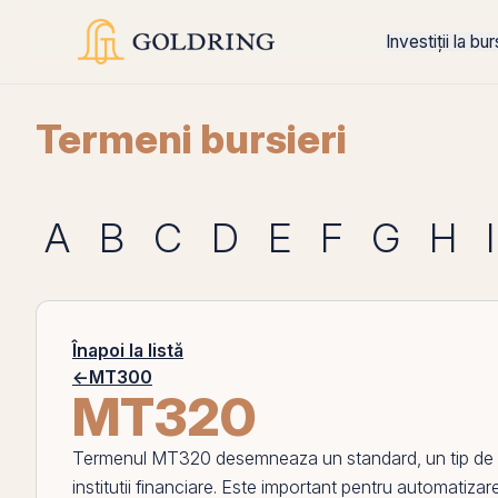
Investiții la bu
Termeni bursieri
A
B
C
D
E
F
G
H
I
Înapoi la listă
←
MT300
MT320
Termenul
MT320
desemneaza un standard, un tip de mes
institutii financiare. Este important pentru automatizare