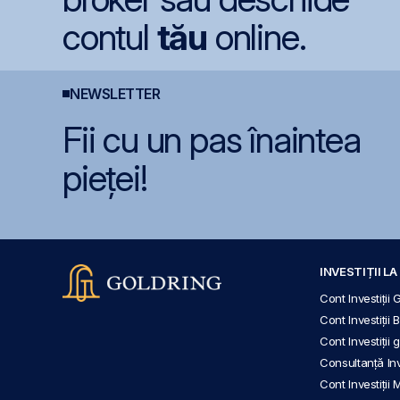
contul
tău
online.
NEWSLETTER
Fii cu un pas înaintea
pieței!
INVESTIȚII L
Cont Investiții 
Cont Investiții 
Cont Investiții
Consultanță Inve
Cont Investiții 