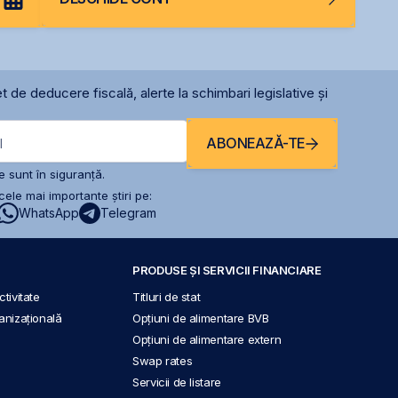
t de deducere fiscală, alerte la schimbari legislative și
ABONEAZĂ-TE
l
 sunt în siguranță.
ele mai importante știri pe:
WhatsApp
Telegram
PRODUSE ȘI SERVICII FINANCIARE
tivitate
Titluri de stat
anizațională
Opțiuni de alimentare BVB
Opțiuni de alimentare extern
Swap rates
Servicii de listare