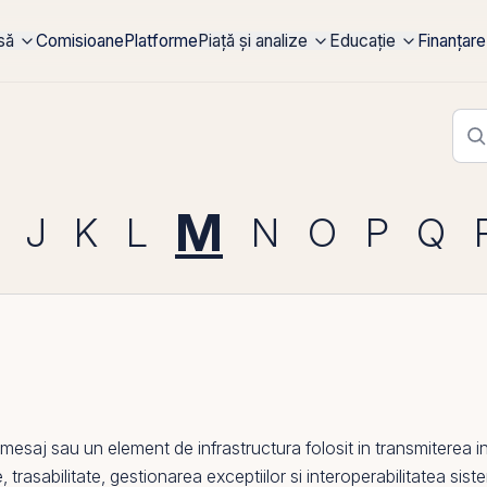
rsă
Comisioane
Platforme
Piață și analize
Educație
Finanțare
M
J
K
L
N
O
P
Q
aj sau un element de infrastructura folosit in transmiterea instr
, trasabilitate, gestionarea exceptiilor si interoperabilitatea sis