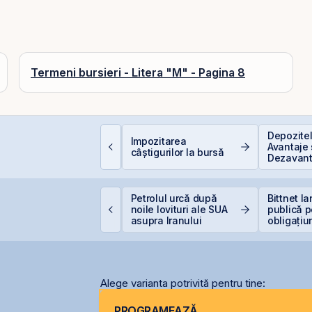
Termeni bursieri - Litera "M" - Pagina 8
EIT-urile de
Depozite
Impozitarea
nfrastructură din
Avantaje 
câștigurilor la bursă
hina - să copiem de
Dezavant
a cel ce copiază?!
omânia începe
Petrolul urcă după
Bittnet l
iscuțiile cu agențiile
noile lovituri ale SUA
publică p
e rating pentru
asupra Iranului
obligațiu
enținerea
alificativului suveran
Alege varianta potrivită pentru tine:
PROGRAMEAZĂ