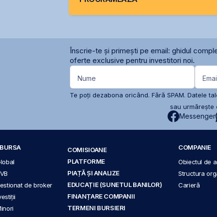
Înscrie-te și primești pe email: ghidul comple
oferte exclusive pentru investitori noi.
Nume
Emai
Te poți dezabona oricând. Fără SPAM. Datele tale
sau urmărește c
Messenger
A BURSA
COMPANIE
COMISIOANE
PLATFORME
Global
Obiectul de ac
PIAȚĂ ȘI ANALIZE
BVB
Structura org
EDUCAȚIE (SUNETUL BANILOR)
 gestionat de broker
Carieră
FINANȚARE COMPANII
stiții
TERMENI BURSIERI
Minori