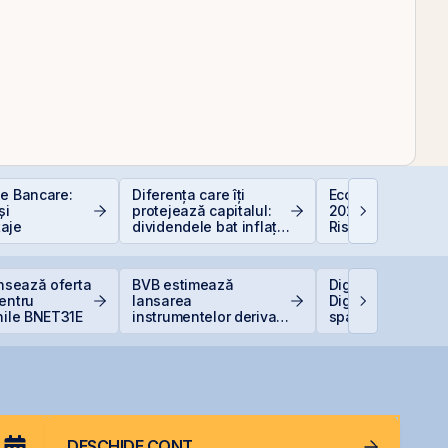
le Bancare:
Diferența care îți
Economia Românie
și
protejează capitalul:
2026: Oportunități
aje
dividendele bat inflația
Riscuri pentru
(+5% vs. −6%)
Investitori
ansează oferta
BVB estimează
Digi pregătește li
entru
lansarea
Digi Spain pe bur
nile BNET31E
instrumentelor derivate
spaniole
prin Contrapartea
Centrală la final de
2026 sau începutul lui
2027
DESCHIDE CONT