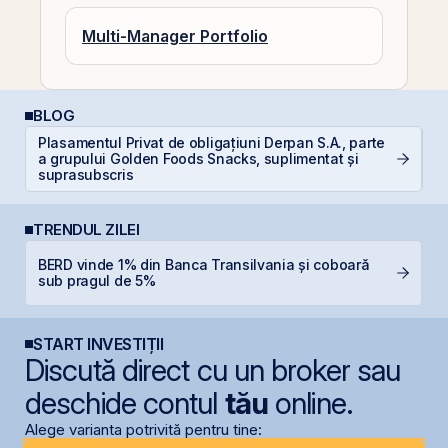
Multi-Manager Portfolio
BLOG
Plasamentul Privat de obligațiuni Derpan S.A., parte
RE
a grupului Golden Foods Snacks, suplimentat și
di
suprasubscris
TRENDUL ZILEI
BERD vinde 1% din Banca Transilvania și coboară
B
sub pragul de 5%
c
START INVESTIȚII
Discută direct cu un broker sau
deschide contul
tău
online.
Alege varianta potrivită pentru tine: