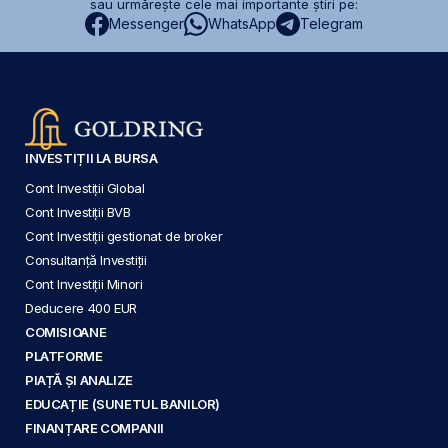
sau urmărește cele mai importante știri pe:
Messenger
WhatsApp
Telegram
INVESTIȚII LA BURSA
Cont Investiții Global
Cont Investiții BVB
Cont Investiții gestionat de broker
Consultanță Investiții
Cont Investiții Minori
Deducere 400 EUR
COMISIOANE
PLATFORME
PIAȚĂ ȘI ANALIZE
EDUCAȚIE (SUNETUL BANILOR)
FINANȚARE COMPANII