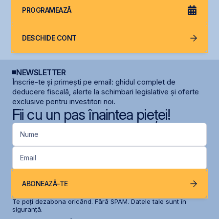
PROGRAMEAZĂ
DESCHIDE CONT
NEWSLETTER
Înscrie-te și primești pe email: ghidul complet de
deducere fiscală, alerte la schimbari legislative și oferte
exclusive pentru investitori noi.
Fii cu un pas înaintea pieței!
Nume
Email
ABONEAZĂ-TE
Te poți dezabona oricând. Fără SPAM. Datele tale sunt în
siguranță.