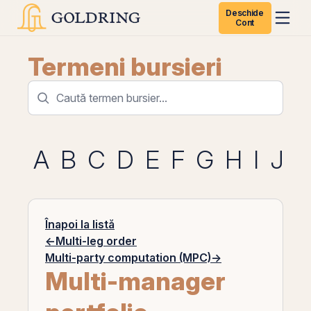
Deschide
Cont
Termeni bursieri
A
B
C
D
E
F
G
H
I
J
K
Înapoi la listă
←
Multi-leg order
Multi-party computation (MPC)
→
Multi-manager