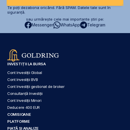
Te poți dezabona oricând. Fără SPAM. Datele tale sunt în
siguranță.
sau urmărește cele mai importante știri pe:
Messenger
WhatsApp
Telegram
INVESTIȚII LA BURSA
Cont Investiții Global
Cont Investiții BVB
Cont Investiții gestionat de broker
Consultanță Investiții
Cont Investiții Minori
Deducere 400 EUR
COMISIOANE
PLATFORME
PIAȚĂ ȘI ANALIZE