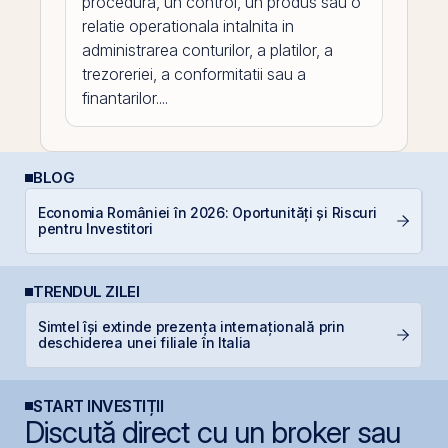
procedura, un control, un produs sau o
relatie operationala intalnita in
administrarea conturilor, a platilor, a
trezoreriei, a conformitatii sau a
finantarilor....
BLOG
Economia României în 2026: Oportunități și Riscuri
C
pentru Investitori
TRENDUL ZILEI
Simtel își extinde prezența internațională prin
O
deschiderea unei filiale în Italia
f
START INVESTIȚII
Discută direct cu un broker sau