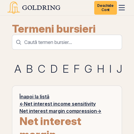
Deschide
Cont
Termeni bursieri
A
B
C
D
E
F
G
H
I
J
K
Înapoi la listă
←
Net interest income sensitivity
Net interest margin compression
→
Net interest