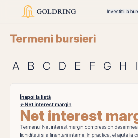
Investiții la bu
Termeni bursieri
A
B
C
D
E
F
G
H
I
Înapoi la listă
←
Net interest margin
Net interest mar
Termenul
Net interest margin compression
desemneaza
lichiditatii si a finantarii interne. In practica,
el
ajuta la c