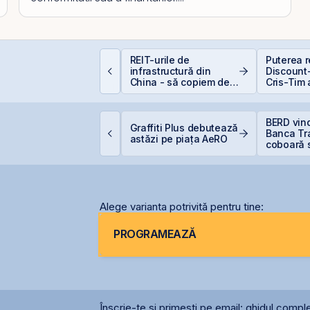
e sunt dividendele și
REIT-urile de
Puterea re
um funcționează:
infrastructură din
Discount-
hid complet pentru
China - să copiem de
Cris-Tim 
nvestitori în acțiuni
la cel ce copiază?!
subscrier
ori mai m
capitaliz
igi Spain stabilește
BERD vin
a compan
Graffiti Plus debutează
rețul IPO la 5,60
Banca Tra
astăzi pe piața AeRO
uro/acțiune
coboară 
5%
Alege varianta potrivită pentru tine:
PROGRAMEAZĂ
Înscrie-te și primești pe email: ghidul comple