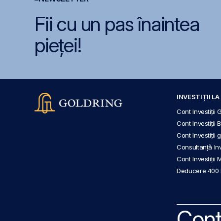
Fii cu un pas înaintea
pieței!
INVESTIȚII L
Cont Investiții 
Cont Investiții 
Cont Investiții
Consultanță Inve
Cont Investiții 
Deducere 400
Cont