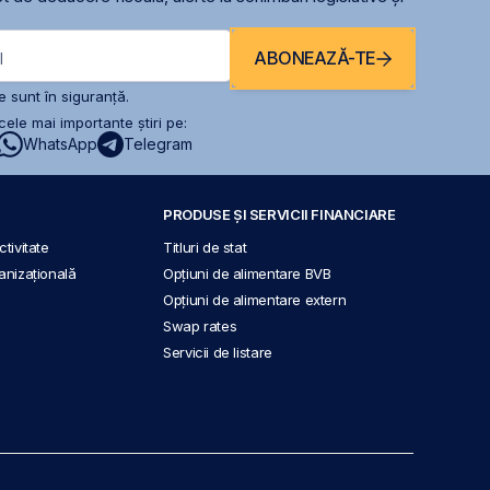
ABONEAZĂ-TE
l
 sunt în siguranță.
ele mai importante știri pe:
WhatsApp
Telegram
PRODUSE ȘI SERVICII FINANCIARE
tivitate
Titluri de stat
anizațională
Opțiuni de alimentare BVB
Opțiuni de alimentare extern
Swap rates
Servicii de listare