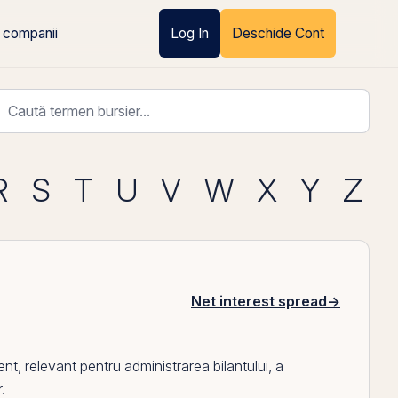
 companii
Log In
Deschide Cont
R
S
T
U
V
W
X
Y
Z
Net interest spread
→
ent
, relevant pentru administrarea bilantului, a
.