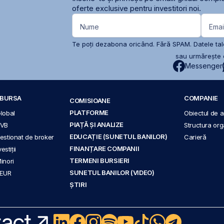
oferte exclusive pentru investitori noi.
Nume
Emai
Te poți dezabona oricând. Fără SPAM. Datele tale
sau urmărește c
Messenger
A BURSA
COMPANIE
COMISIOANE
PLATFORME
Global
Obiectul de ac
PIAȚĂ ȘI ANALIZE
BVB
Structura org
EDUCAȚIE (SUNETUL BANILOR)
 gestionat de broker
Carieră
FINANȚARE COMPANII
stiții
TERMENI BURSIERI
Minori
SUNETUL BANILOR (VIDEO)
 EUR
ȘTIRI
act