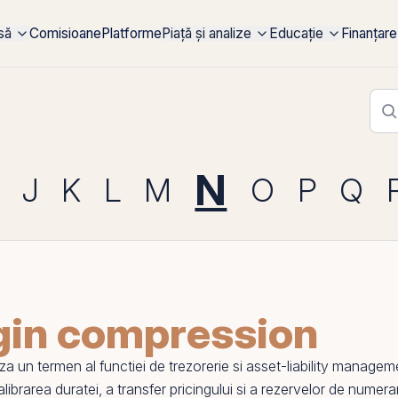
rsă
Comisioane
Platforme
Piață și analize
Educație
Finanțare
N
J
K
L
M
O
P
Q
gin compression
 un termen al functiei de trezorerie si
asset-liability managem
alibrarea duratei, a transfer pricingului si a rezervelor de numerar