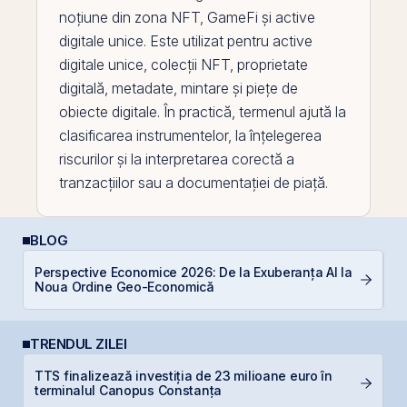
noțiune din zona
NFT
, GameFi și
active
digitale unice. Este utilizat pentru active
digitale unice, colecții NFT, proprietate
digitală, metadate, mintare și piețe de
obiecte digitale. În practică, termenul ajută la
clasificarea instrumentelor, la înțelegerea
riscurilor și la interpretarea corectă a
tranzacțiilor sau a documentației de piață.
BLOG
Perspective Economice 2026: De la Exuberanța AI la
R
Noua Ordine Geo-Economică
s
TRENDUL ZILEI
TTS finalizează investiția de 23 milioane euro în
B
terminalul Canopus Constanța
a