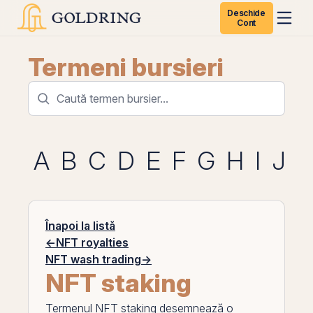
Deschide
Cont
Termeni bursieri
A
B
C
D
E
F
G
H
I
J
K
Înapoi la listă
←
NFT royalties
NFT wash trading
→
NFT staking
Termenul
NFT staking
desemnează o