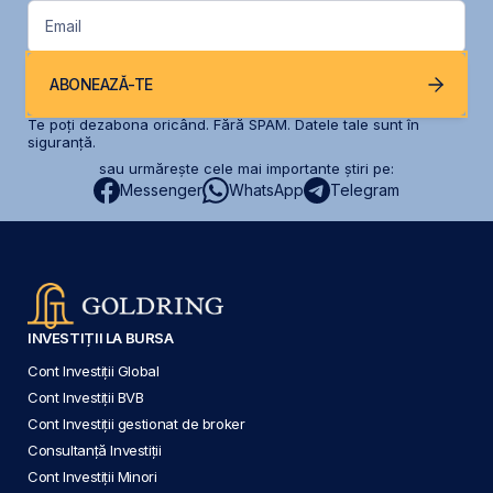
Email
ABONEAZĂ-TE
Te poți dezabona oricând. Fără SPAM. Datele tale sunt în
siguranță.
sau urmărește cele mai importante știri pe:
Messenger
WhatsApp
Telegram
INVESTIȚII LA BURSA
Cont Investiții Global
Cont Investiții BVB
Cont Investiții gestionat de broker
Consultanță Investiții
Cont Investiții Minori