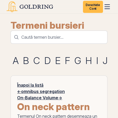
Deschide
Cont
Termeni bursieri
A
B
C
D
E
F
G
H
I
J
K
Înapoi la listă
←
omnibus segregation
On-Balance Volume
→
On neck pattern
Termenul
On neck pattern
desemneaza un