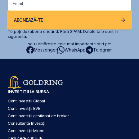
Email
ABONEAZĂ-TE
Te poți dezabona oricând. Fără SPAM. Datele tale sunt în
siguranță.
sau urmărește cele mai importante știri pe:
Messenger
WhatsApp
Telegram
INVESTIȚII LA BURSA
Cont Investiții Global
Cont Investiții BVB
Cont Investiții gestionat de broker
Consultanță Investiții
Cont Investiții Minori
Deducere 400 EUR