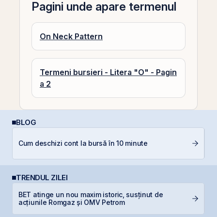
Pagini unde apare termenul
On Neck Pattern
Termeni bursieri - Litera "O" - Pagin
a 2
BLOG
D
Cum deschizi cont la bursă în 10 minute
b
TRENDUL ZILEI
BET atinge un nou maxim istoric, susținut de
B
acțiunile Romgaz și OMV Petrom
c