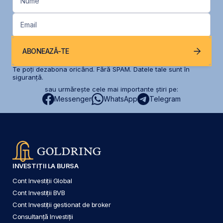
Nume
Email
ABONEAZĂ-TE
Te poți dezabona oricând. Fără SPAM. Datele tale sunt în
siguranță.
sau urmărește cele mai importante știri pe:
Messenger
WhatsApp
Telegram
INVESTIȚII LA BURSA
Cont Investiții Global
Cont Investiții BVB
Cont Investiții gestionat de broker
Consultanță Investiții