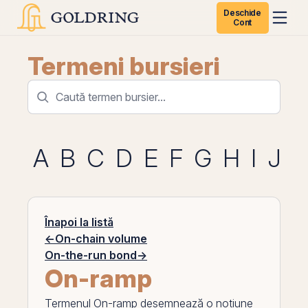
Deschide
Cont
Termeni bursieri
A
B
C
D
E
F
G
H
I
J
K
Înapoi la listă
←
On-chain volume
On-the-run bond
→
On-ramp
Termenul
On-ramp
desemnează o noțiune