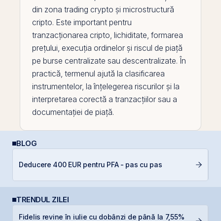
din zona trading crypto și microstructură
cripto. Este important pentru
tranzacționarea
cripto, lichiditate, formarea
prețului, execuția ordinelor și riscul de piață
pe
burse centralizate sau descentralizate. În
practică, termenul ajută la clasificarea
instrumentelor, la înțelegerea riscurilor și la
interpretarea corectă a tranzacțiilor sau a
documentației de piață.
BLOG
Deducere 400 EUR pentru PFA - pas cu pas
RE
TRENDUL ZILEI
Fidelis revine în iulie cu dobânzi de până la 7,55%
F