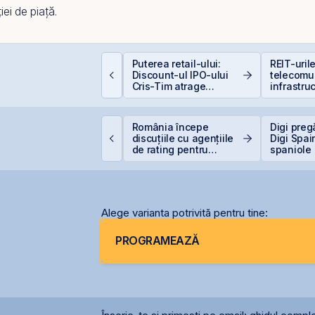
ei de piață.
Puterea retail-ului:
REIT-uril
mpozitarea
Discount-ul IPO-ului
telecomun
âștigurilor la bursă
Cris-Tim atrage
infrastruc
subscrieri de peste 2
ori mai mari față de
capitalizarea estimată
VB corectează ușor,
România începe
Digi preg
a companiei
ar BET rămâne la
discuțiile cu agențiile
Digi Spai
47,6% de la începutul
de rating pentru
spaniole
nului
menținerea
calificativului suveran
Alege varianta potrivită pentru tine:
PROGRAMEAZĂ