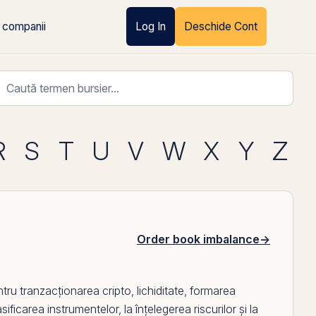
 companii
Log In
Deschide Cont
R
S
T
U
V
W
X
Y
Z
Order book imbalance
→
ntru
tranzacționarea
cripto, lichiditate, formarea
ificarea instrumentelor, la înțelegerea riscurilor și la