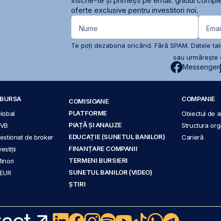
Înscrie-te și primești pe email: ghidul comple
oferte exclusive pentru investitori noi.
Nume
Emai
Te poți dezabona oricând. Fără SPAM. Datele tale
sau urmărește c
Messenger
A BURSA
COMPANIE
COMISIOANE
PLATFORME
Global
Obiectul de ac
PIAȚĂ ȘI ANALIZE
BVB
Structura org
EDUCAȚIE (SUNETUL BANILOR)
 gestionat de broker
Carieră
FINANȚARE COMPANII
stiții
TERMENI BURSIERI
Minori
SUNETUL BANILOR (VIDEO)
 EUR
ȘTIRI
act