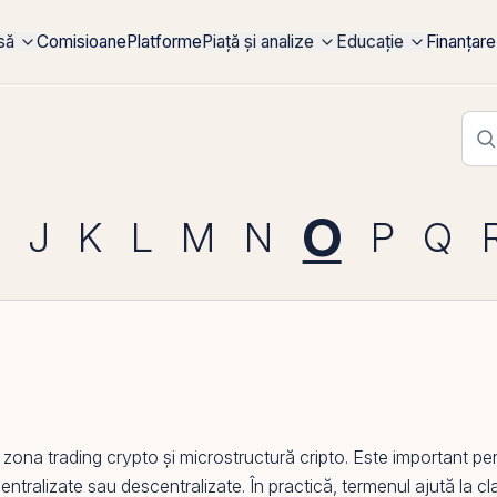
rsă
Comisioane
Platforme
Piață și analize
Educație
Finanțare
O
J
K
L
M
N
P
Q
ona trading crypto și microstructură cripto. Este important pe
ntralizate sau descentralizate. În practică, termenul ajută la clas