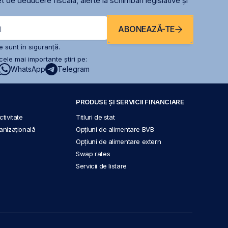
t de deducere fiscală, alerte la schimbari legislative și
ABONEAZĂ-TE
l
 sunt în siguranță.
ele mai importante știri pe:
WhatsApp
Telegram
PRODUSE ȘI SERVICII FINANCIARE
tivitate
Titluri de stat
anizațională
Opțiuni de alimentare BVB
Opțiuni de alimentare extern
Swap rates
Servicii de listare