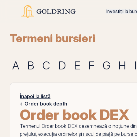
Investiții la bu
Termeni bursieri
A
B
C
D
E
F
G
H
I
Înapoi la listă
←
Order book depth
Order book DEX
Termenul
Order book DEX
desemnează o noțiune din z
prețului, execuția ordinelor și riscul de piață
pe
burse ce