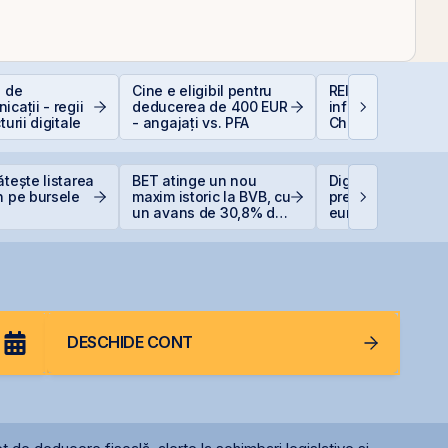
e de
Cine e eligibil pentru
REIT-urile de
icații - regii
deducerea de 400 EUR
infrastructură din
turii digitale
- angajați vs. PFA
China - să copie
la cel ce copiază?
ătește listarea
BET atinge un nou
Digi Spain stabile
n pe bursele
maxim istoric la BVB, cu
prețul IPO la 5,60
un avans de 30,8% de
euro/acțiune
la începutul anului
DESCHIDE CONT