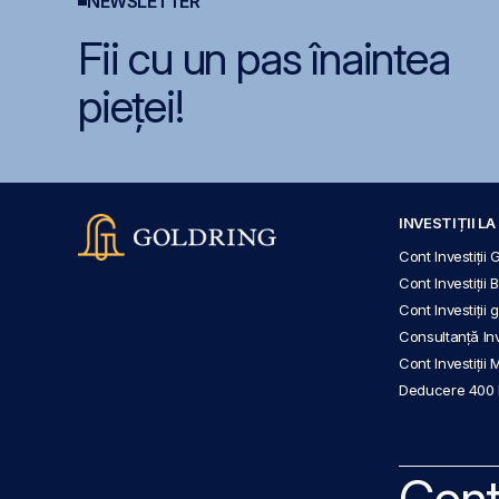
NEWSLETTER
Fii cu un pas înaintea
pieței!
INVESTIȚII L
Cont Investiții 
Cont Investiții 
Cont Investiții
Consultanță Inve
Cont Investiții 
Deducere 400
Cont