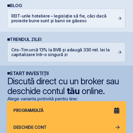
BLOG
REIT-urile hoteliere – legislație să fie, căci dacă
Câ
proiecte bune sunt și banii se găsesc
in
TRENDUL ZILEI
Cris-Tim urcă 13% la BVB și adaugă 330 mil. lei la
F
capitalizare într-o singură zi
în
START INVESTIȚII
Discută direct cu un broker sau
deschide contul
tău
online.
Alege varianta potrivită pentru tine:
PROGRAMEAZĂ
DESCHIDE CONT