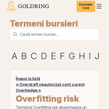
Deschide
Cont
Termeni bursieri
A
B
C
D
E
F
G
H
I
J
K
Înapoi la listă
←
Overdraft neautorizat cont curent
Overhedge
→
Overfitting risk
Termenul
Overfitting risk
desemneaza un