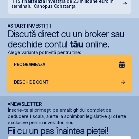
TTS finalizează investiția de 23 milioane euro în
C
terminalul Canopus Constanța
ca
START INVESTIȚII
Discută direct cu un broker sau
deschide contul
tău
online.
Alege varianta potrivită pentru tine:
PROGRAMEAZĂ
DESCHIDE CONT
NEWSLETTER
Înscrie-te și primești pe email: ghidul complet de
deducere fiscală, alerte la schimbari legislative și oferte
exclusive pentru investitori noi.
Fii cu un pas înaintea pieței!