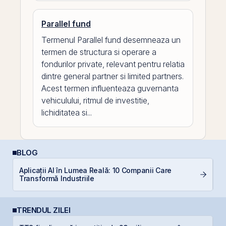
Parallel fund
Termenul Parallel fund desemneaza un
termen de structura si operare a
fondurilor private, relevant pentru relatia
dintre general partner si limited partners.
Acest termen influenteaza guvernanta
vehiculului, ritmul de investitie,
lichiditatea si...
BLOG
Aplicații AI în Lumea Reală: 10 Companii Care
RE
Transformă Industriile
p
TRENDUL ZILEI