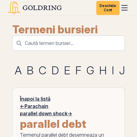
Deschide
Cont
Termeni bursieri
A
B
C
D
E
F
G
H
I
J
K
Înapoi la listă
←
Parachain
parallel down shock
→
parallel debt
Termenul
parallel debt
desemneaza un