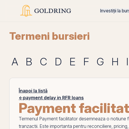
Investiții la bu
Termeni bursieri
A
B
C
D
E
F
G
H
I
Înapoi la listă
←
payment delay in RFR loans
Payment facilita
Termenul
Payment facilitator
desemneaza o notiune folos
tranzactii. Este importanta pentru reconciliere, pricing