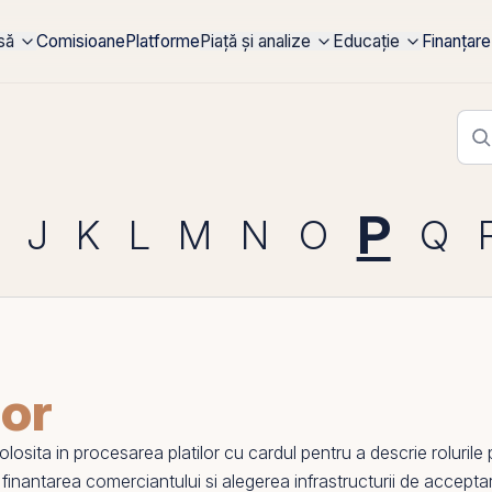
rsă
Comisioane
Platforme
Piață și analize
Educație
Finanțare
P
J
K
L
M
N
O
Q
tor
ita in procesarea platilor cu cardul pentru a descrie rolurile par
, finantarea comerciantului si alegerea infrastructurii de accepta