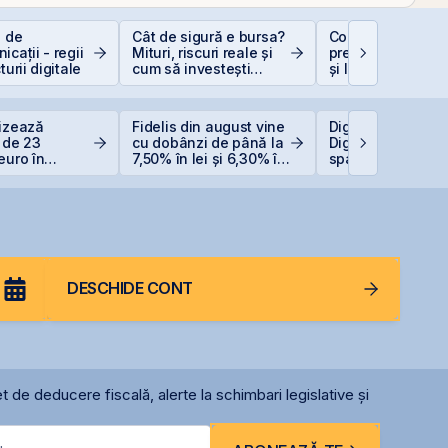
e de
Cât de sigură e bursa?
Contakt accelere
icații - regii
Mituri, riscuri reale și
pregătirea pentru
turii digitale
cum să investești
și listarea pe piaț
inteligent
AeRO a BVB
lizează
Fidelis din august vine
Digi pregătește li
a de 23
cu dobânzi de până la
Digi Spain pe bur
euro în
7,50% în lei și 6,30% în
spaniole
ul Canopus
euro
a
DESCHIDE CONT
t de deducere fiscală, alerte la schimbari legislative și