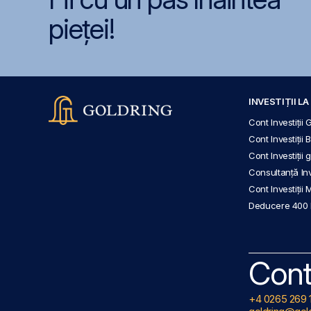
pieței!
INVESTIȚII L
Cont Investiții 
Cont Investiții 
Cont Investiții
Consultanță Inve
Cont Investiții 
Deducere 400
Cont
+4 0265 269 