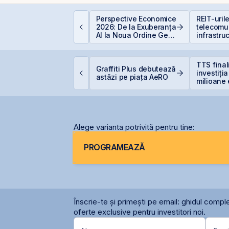
ocurile petroliere:
Perspective Economice
REIT-uril
um afectează prețul
2026: De la Exuberanța
telecomun
etrolului Bursa de
AI la Noua Ordine Geo-
infrastruc
alori București
Economică
PO-ul Digi Spain este
TTS fina
Graffiti Plus debutează
coperit integral din
investiți
astăzi pe piața AeRO
rima zi
milioane 
terminal
Constanț
Alege varianta potrivită pentru tine:
PROGRAMEAZĂ
Înscrie-te și primești pe email: ghidul comple
oferte exclusive pentru investitori noi.