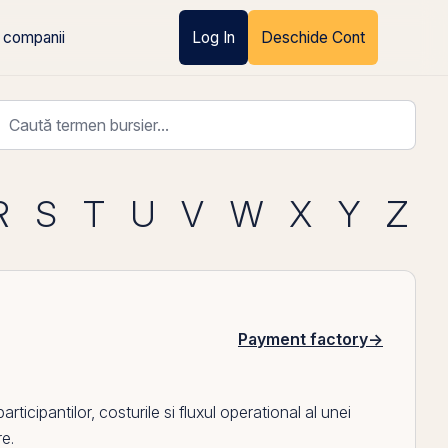
 companii
Log In
Deschide Cont
R
S
T
U
V
W
X
Y
Z
Payment factory
→
ticipantilor, costurile si fluxul operational al unei
re.