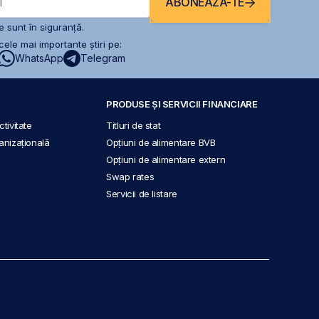
ABONEAZĂ-TE
l
 sunt în siguranță.
ele mai importante știri pe:
WhatsApp
Telegram
PRODUSE ȘI SERVICII FINANCIARE
tivitate
Titluri de stat
anizațională
Opțiuni de alimentare BVB
Opțiuni de alimentare extern
Swap rates
Servicii de listare