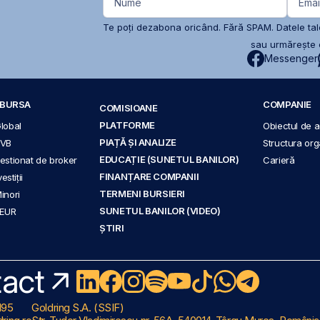
Nume
Emai
Te poți dezabona oricând. Fără SPAM. Datele tale
sau urmărește c
Messenger
A BURSA
COMPANIE
COMISIOANE
PLATFORME
Global
Obiectul de ac
PIAȚĂ ȘI ANALIZE
BVB
Structura org
EDUCAȚIE (SUNETUL BANILOR)
 gestionat de broker
Carieră
FINANȚARE COMPANII
stiții
TERMENI BURSIERI
Minori
SUNETUL BANILOR (VIDEO)
 EUR
ȘTIRI
act
195
Goldring S.A. (SSIF)