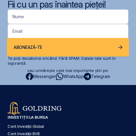
Fii cu un pas înaintea pieței!
Nume
Email
ABONEAZĂ-TE
Te poți dezabona oricând. Fără SPAM. Datele tale sunt în
siguranță.
sau urmărește cele mai importante știri pe:
Messenger
WhatsApp
Telegram
INVESTIȚII LA BURSA
Cont Investiții Global
Cont Investiții BVB