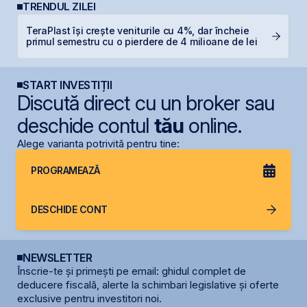
TRENDUL ZILEI
TeraPlast își crește veniturile cu 4%, dar încheie
R
primul semestru cu o pierdere de 4 milioane de lei
R
START INVESTIȚII
Discută direct cu un broker sau
deschide contul
tău
online.
Alege varianta potrivită pentru tine:
PROGRAMEAZĂ
DESCHIDE CONT
NEWSLETTER
Înscrie-te și primești pe email: ghidul complet de
deducere fiscală, alerte la schimbari legislative și oferte
exclusive pentru investitori noi.