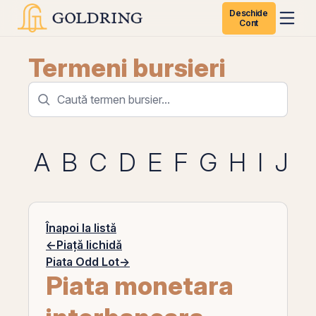
Deschide
Cont
Termeni bursieri
A
B
C
D
E
F
G
H
I
J
K
Înapoi la listă
←
Piață lichidă
Piata Odd Lot
→
Piata monetara