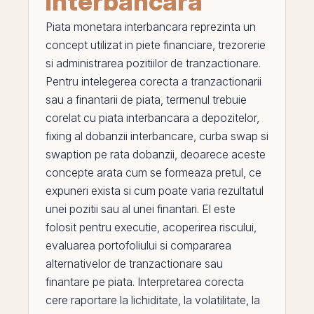
interbancara
Piata monetara interbancara
reprezinta un
concept utilizat in piete financiare, trezorerie
si administrarea pozitiilor de tranzactionare.
Pentru intelegerea corecta a tranzactionarii
sau a finantarii de piata, termenul trebuie
corelat cu
piata interbancara a depozitelor
,
fixing al dobanzii interbancare
,
curba swap
si
swaption pe rata dobanzii
, deoarece aceste
concepte arata cum se formeaza pretul, ce
expuneri exista si cum poate varia rezultatul
unei pozitii sau al unei finantari.
El
este
folosit pentru executie, acoperirea riscului,
evaluarea portofoliului si compararea
alternativelor de tranzactionare sau
finantare
pe
piata. Interpretarea corecta
cere raportare la lichiditate, la volatilitate, la