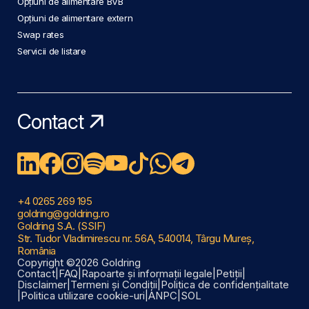
Opțiuni de alimentare BVB
Opțiuni de alimentare extern
Swap rates
Servicii de listare
Contact
+4 0265 269 195
goldring@goldring.ro
Goldring S.A. (SSIF)
Str. Tudor Vladimirescu nr. 56A, 540014, Târgu Mureș,
România
Copyright ©2026 Goldring
Contact
|
FAQ
|
Rapoarte și informații legale
|
Petiții
|
Disclaimer
|
Termeni și Condiții
|
Politica de confidențialitate
|
Politica utilizare cookie-uri
|
ANPC
|
SOL