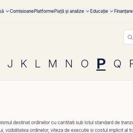
rsă
Comisioane
Platforme
Piață și analize
Educație
Finanțare
P
J
K
L
M
N
O
Q
ul destinat ordinelor cu cantitati sub lotul standard de tranz
 vizibilitatea ordinelor,
viteza de executie
si costul implicit al t