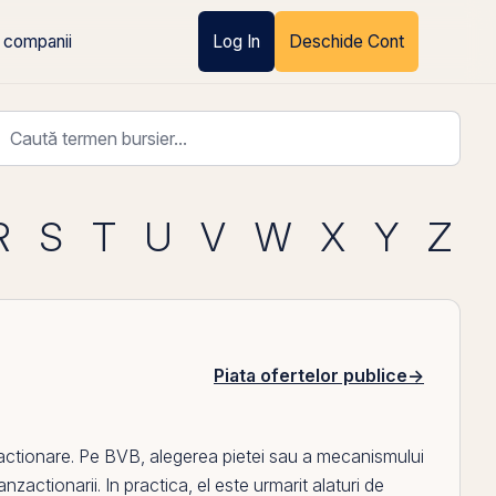
 companii
Log In
Deschide Cont
R
S
T
U
V
W
X
Y
Z
Piata ofertelor publice
→
actionare.
Pe
BVB
, alegerea pietei sau a mecanismului
ranzactionarii. In practica,
el
este urmarit alaturi de