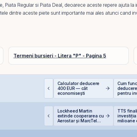
re
,
Piata Regular
si
Piata Deal
, deoarece aceste repere ajuta la int
entele dintre aceste piete sunt importante mai ales atunci cand inv
Termeni bursieri - Litera "P" - Pagina 5
e la Caritas la BVB:
Calculator deducere
Cum func
sihologia fricii și de
400 EUR — cât
deducere
e 98,5% dintre români
economisești
pentru inv
vită investițiile la
bursă
ursă
PO-ul Digi Spain este
Lockheed Martin
TTS fina
coperit integral din
extinde cooperarea cu
investiți
rima zi
Aerostar și MarcTel
milioane 
pentru mentenanța
terminal
radarelor AN/TPQ-53 în
Constanț
România