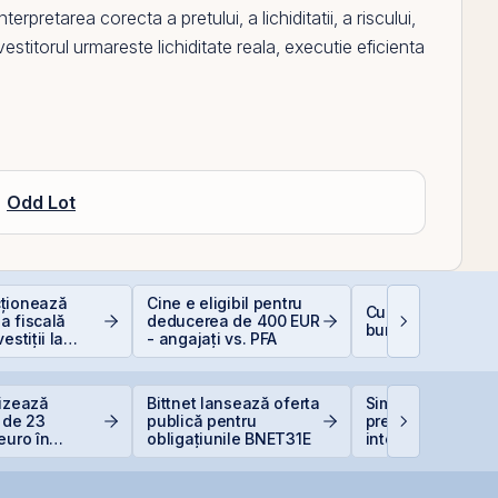
erpretarea corecta a pretului, a lichiditatii, a riscului,
estitorul urmareste lichiditate reala, executie eficienta
Odd Lot
ționează
Cine e eligibil pentru
Cum deschizi cont
a fiscală
deducerea de 400 EUR
bursă în 10 minut
estiții la
- angajați vs. PFA
lizează
Bittnet lansează oferta
Simtel își extinde
a de 23
publică pentru
prezența
euro în
obligațiunile BNET31E
internațională pri
ul Canopus
deschiderea unei
a
filiale în Italia