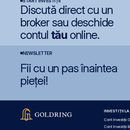
START INVESTIȚII
Discută direct cu un
broker sau deschide
contul
tău
online.
NEWSLETTER
Fii cu un pas înaintea
pieței!
INVESTIȚII L
Cont Investiții 
Cont Investiții 