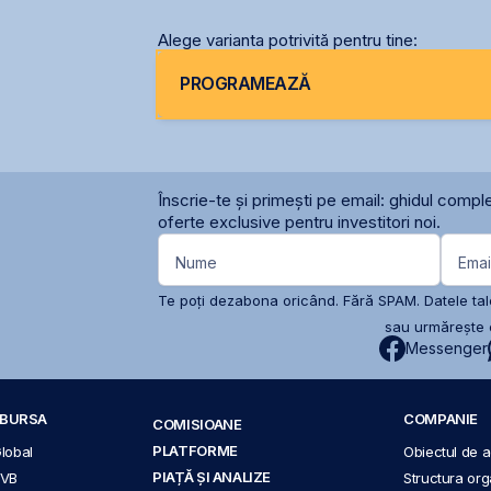
Alege varianta potrivită pentru tine:
PROGRAMEAZĂ
Înscrie-te și primești pe email: ghidul comple
oferte exclusive pentru investitori noi.
Nume
Emai
Te poți dezabona oricând. Fără SPAM. Datele tale
sau urmărește c
Messenger
A BURSA
COMPANIE
COMISIOANE
PLATFORME
Global
Obiectul de ac
PIAȚĂ ȘI ANALIZE
BVB
Structura org