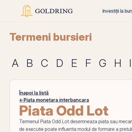
Investiții la bu
Termeni bursieri
A
B
C
D
E
F
G
H
I
Înapoi la listă
←
Piata monetara interbancara
Piata Odd Lot
Termenul
Piata Odd Lot
desemneaza piata sau mecanism
de executie poate influenta modul de formare a pretului,