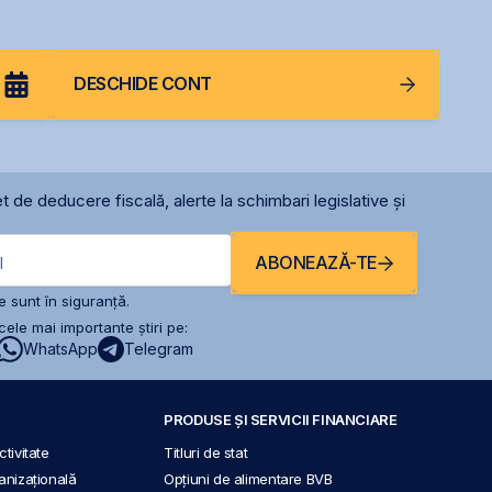
DESCHIDE CONT
t de deducere fiscală, alerte la schimbari legislative și
ABONEAZĂ-TE
l
 sunt în siguranță.
ele mai importante știri pe:
WhatsApp
Telegram
PRODUSE ȘI SERVICII FINANCIARE
tivitate
Titluri de stat
anizațională
Opțiuni de alimentare BVB