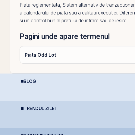
Piata reglementata
,
Sistem alternativ de tranzactiona
a calendarului de piata sau a calitatii executiei. Difer
si un control bun al pretului de intrare sau de iesire.
Pagini unde apare termenul
Piata Odd Lot
BLOG
REIT-urile de
Ce este deducerea de
D
infrastructură din
400 EUR — Ghid
P
China - să copiem de
complet
c
la cel ce copiază?!
e
b
TRENDUL ZILEI
Digi Spain stabilește
BET urcă 2,37%, iar
I
cu
prețul IPO la 5,60
Graffiti Plus devine
a
e
euro/acțiune
prima agenție de
p
comunicare listată la
BVB