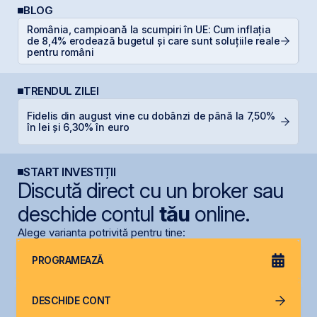
BLOG
România, campioană la scumpiri în UE: Cum inflația
D
de 8,4% erodează bugetul și care sunt soluțiile reale
Ar
pentru români
TRENDUL ZILEI
Fidelis din august vine cu dobânzi de până la 7,50%
N
în lei și 6,30% în euro
C
START INVESTIȚII
Discută direct cu un broker sau
deschide contul
tău
online.
Alege varianta potrivită pentru tine:
PROGRAMEAZĂ
DESCHIDE CONT