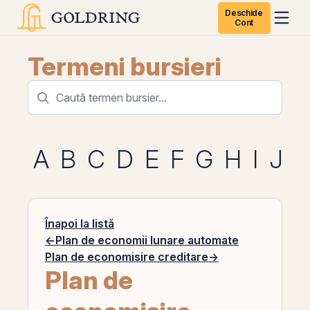
Deschide
Cont
Termeni bursieri
A
B
C
D
E
F
G
H
I
J
K
Înapoi la listă
←
Plan de economii lunare automate
Plan de economisire creditare
→
Plan de