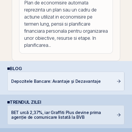
Plan de economisire automata
reprezinta un plan sau un cadru de
actiune utilizat in economisire pe
termen lung, pensii si planificare
financiara personala pentru organizarea
unor obiective, resurse si etape. In
planificarea...
BLOG
C
Depozitele Bancare: Avantaje și Dezavantaje
a
TRENDUL ZILEI
L
BET urcă 2,37%, iar Graffiti Plus devine prima
M
agenție de comunicare listată la BVB
R