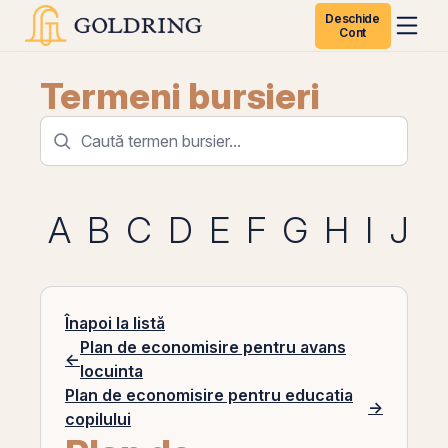
Deschide
Cont
Termeni bursieri
A
B
C
D
E
F
G
H
I
J
K
Înapoi la listă
Plan de economisire pentru avans
←
locuinta
Plan de economisire pentru educatia
→
copilului